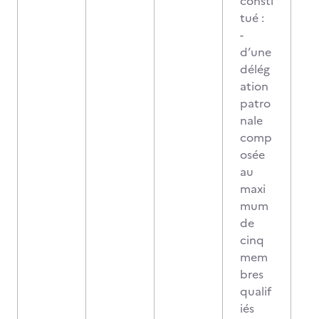
consti
tué :
-
d’une
délég
ation
patro
nale
comp
osée
au
maxi
mum
de
cinq
mem
bres
qualif
iés