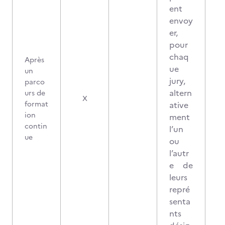
ent
envoy
er,
pour
chaq
Après
ue
un
jury,
parco
altern
urs de
2
X
format
ative
ion
ment
contin
l’un
ue
ou
l’autr
e de
leurs
repré
senta
nts