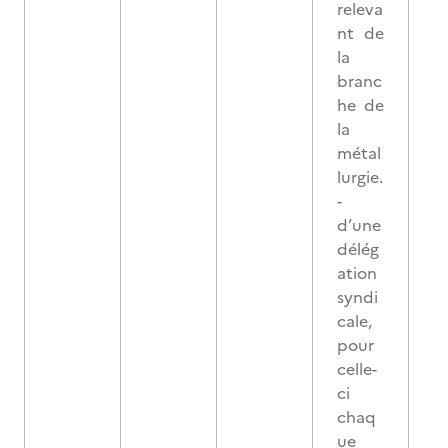
releva
nt de
la
branc
he de
la
métal
lurgie.
-
d’une
délég
ation
syndi
cale,
pour
celle-
ci
chaq
ue