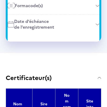
Formacode(s)
Date d’échéance
de l’enregistrement
Certificateur(s)
No
m
Site
Nom
Sire
com
inte