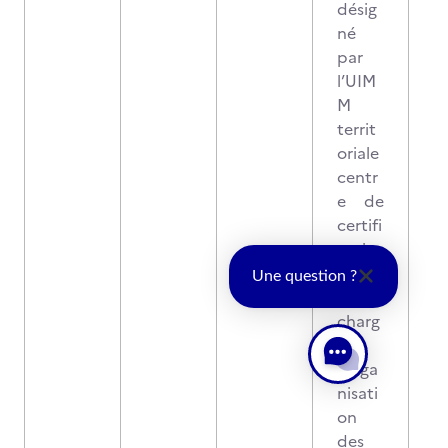
désig
né
par
l’UIM
M
territ
oriale
centr
e de
certifi
catio
n qui
Une question ?
a en
charg
e
l’orga
nisati
on
des