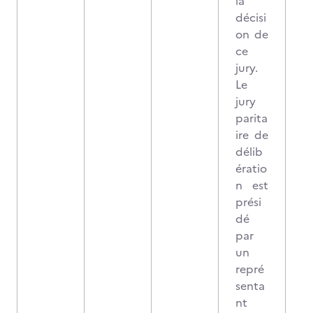
la
décisi
on de
ce
jury.
Le
jury
parita
ire de
délib
ératio
n est
prési
dé
par
un
repré
senta
nt