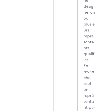
he
désig
ne un
ou
plusie
urs
repré
senta
nts
qualif
iés.
En
revan
che,
seul
un
repré
senta
nt par