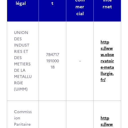
légal
t
mer
rnet
cial
UNION
DES
http
INDUST
s://ww
RIES ET
784717
w.obse
DES
191000
-
rvatoir
METIERS
18
e-meta
DE LA
llurgie.
METALLU
fr/
RGIE
(UIMM)
Commiss
ion
http
Paritaire
s://ww