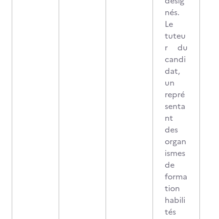
désig
nés.
Le
tuteu
r du
candi
dat,
un
repré
senta
nt
des
organ
ismes
de
forma
tion
habili
tés