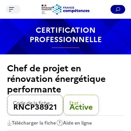
Ouvrir le menu de navigation
Reche
Contenu
Recherche
Menu
Pied de page
CERTIFICATION
PROFESSIONNELLE
Chef de projet en
rénovation énergétique
performante
Code de la fiche :
Etat :
RNCP38921
Active
Télécharger la fiche
Aide en ligne