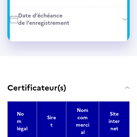
Date d’échéance
de l’enregistrement
Certificateur(s)
Nom
No
Site
Sire
com
m
inter
t
merci
légal
net
al