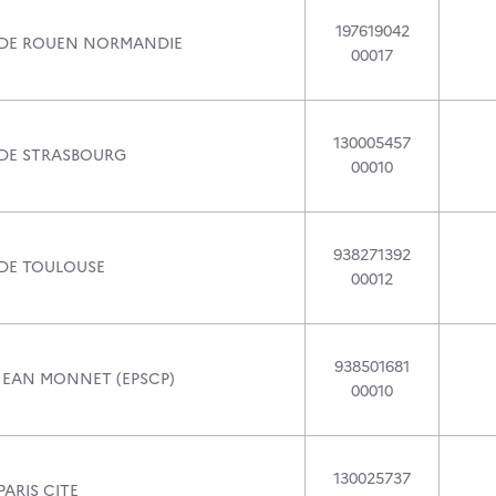
197619042
 DE ROUEN NORMANDIE
00017
130005457
 DE STRASBOURG
00010
938271392
 DE TOULOUSE
00012
938501681
 JEAN MONNET (EPSCP)
00010
130025737
PARIS CITE