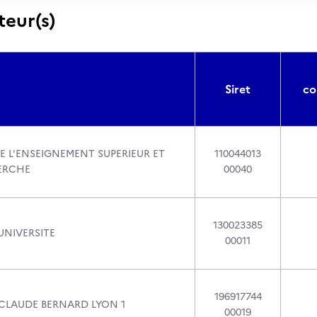
teur(s)
Siret
co
E L'ENSEIGNEMENT SUPERIEUR ET
110044013
ERCHE
00040
130023385
NIVERSITE
00011
196917744
 CLAUDE BERNARD LYON 1
00019