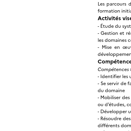
Les parcours d
formation initi
Activités vis
- Étude du sys
- Gestion et 
les domaines c
- Mise en œuv
développement 
Compétences
Compétences t
- Identifier le
- Se servir de
du domaine
- Mobiliser des
ou d’études, c
- Développer u
- Résoudre des
différents dom