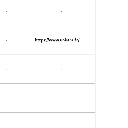
-
-
-
https://www.unistra.fr/
-
-
-
-
-
-