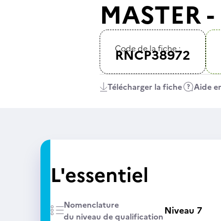
MASTER - 
Code de la fiche :
RNCP38972
Télécharger la fiche
Aide en
L'essentiel
Nomenclature
Niveau 7
du niveau de qualification