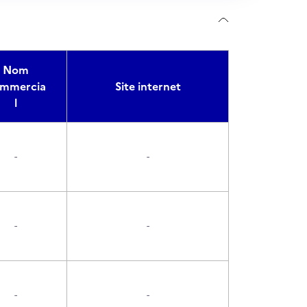
Nom
mmercia
Site internet
l
-
-
-
-
-
-