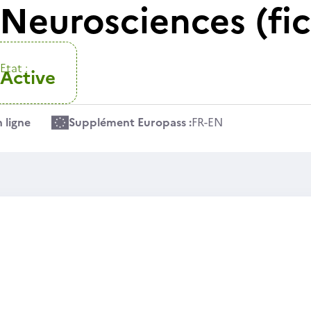
Neurosciences (fic
Etat :
Active
 ligne
Supplément Europass :
FR
-
EN