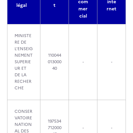
com
inte
légal
t
mer
rnet
cial
MINISTE
RE DE
L'ENSEIG
NEMENT
110044
SUPERIE
013000
-
-
UR ET
40
DE LA
RECHER
CHE
CONSER
VATOIRE
197534
NATION
712000
-
-
AL DES