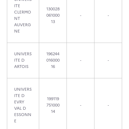
ITE
130028
CLERMO
061000
-
-
NT
13
AUVERG
NE
UNIVERS
196244
ITE D
016000
-
-
ARTOIS
16
UNIVERS
ITE D
199119
EVRY
751000
-
-
VAL D
14
ESSONN
E