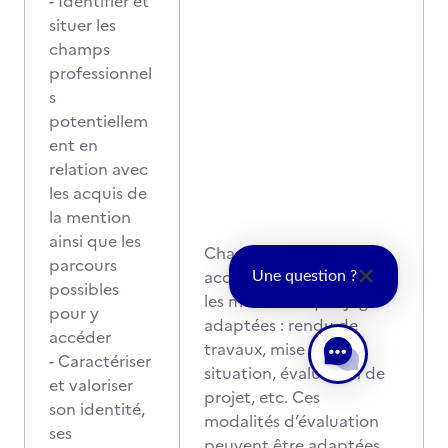
- Identifier et
situer les
champs
professionnel
s
potentiellem
ent en
relation avec
les acquis de
la mention
ainsi que les
Chaque certificateur
parcours
accrédité met en œuvre
Une question ?
possibles
les modalités qu’il juge
pour y
adaptées : rendu de
accéder
travaux, mise en
- Caractériser
situation, évaluation de
et valoriser
projet, etc. Ces
son identité,
modalités d’évaluation
ses
peuvent être adaptées