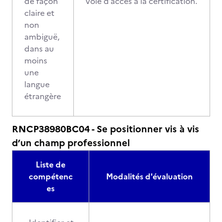
de façon
voie d’accès à la certification.
claire et
non
ambiguë,
dans au
moins
une
langue
étrangère
RNCP38980BC04 - Se positionner vis à vis
d’un champ professionnel
Liste de
compétenc
Modalités d'évaluation
es