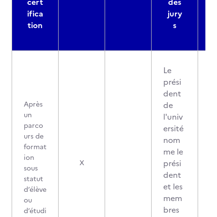
cert
des
ifica
jury
d
tion
s
Le
prési
dent
Après
de
un
l'univ
parco
ersité
urs de
nom
format
me le
ion
prési
X
sous
dent
statut
et les
d’élève
mem
ou
bres
d’étudi