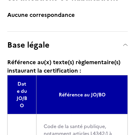
Aucune correspondance
Base légale
Référence au(x) texte(s) règlementaire(s)
instaurant la certification :
Dat
e du
Référence au JO/BO
JO/B
O
Code de la santé publique,
notamment articles L4342-1 à