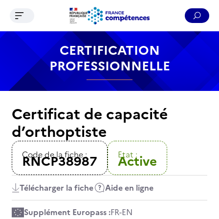
Ouvrir le menu de navigation
Reche
Contenu
Recherche
Menu
Pied de page
CERTIFICATION
PROFESSIONNELLE
Certificat de capacité
d’orthoptiste
Code de la fiche :
Etat :
RNCP38987
Active
Télécharger la fiche
Aide en ligne
Supplément Europass :
FR
-
EN