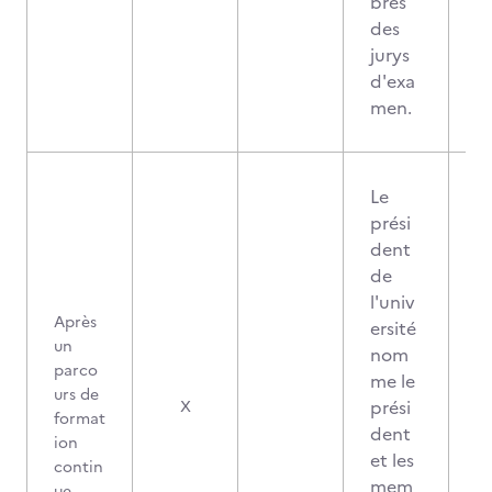
bres
des
jurys
d'exa
men.
Le
prési
dent
de
l'univ
Après
ersité
un
nom
parco
me le
urs de
prési
X
format
dent
ion
et les
contin
mem
ue