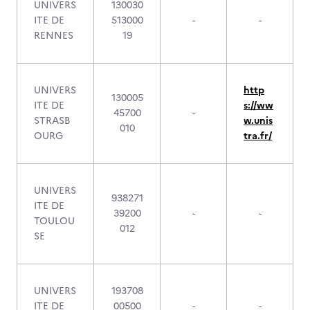
UNIVERS
130030
ITE DE
513000
-
-
RENNES
19
UNIVERS
http
130005
ITE DE
s://ww
45700
-
STRASB
w.unis
010
OURG
tra.fr/
UNIVERS
938271
ITE DE
39200
-
-
TOULOU
012
SE
UNIVERS
193708
ITE DE
00500
-
-