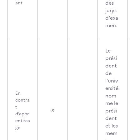
des
ant
jurys
d'exa
men.
Le
prési
dent
de
l'univ
ersité
En
nom
contra
me le
t
prési
X
d’appr
dent
entissa
et les
ge
mem