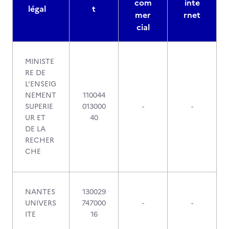
com
inte
légal
t
mer
rnet
cial
MINISTE
RE DE
L'ENSEIG
NEMENT
110044
SUPERIE
013000
-
-
UR ET
40
DE LA
RECHER
CHE
NANTES
130029
UNIVERS
747000
-
-
ITE
16