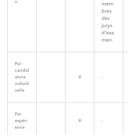
n
mem
bres
des
jurys
d'exa
men.
Par
candid
ature
X
-
individ
uelle
Par
expéri
X
-
ence