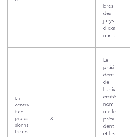
bres
des
jurys
d'exa
men.
Le
prési
dent
de
l'univ
ersité
En
nom
contra
me le
t de
prési
profes
X
sionna
dent
lisatio
et les