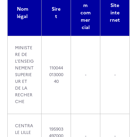
m
Site
Nom
Sire
com
inte
légal
t
mer
rnet
cial
MINISTE
RE DE
L'ENSEIG
NEMENT
110044
SUPERIE
013000
-
-
UR ET
40
DE LA
RECHER
CHE
CENTRA
195903
LE LILLE
497000
-
-