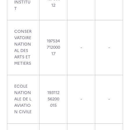
INSTITU
12
T
CONSER
VATOIRE
197534
NATION
712000
-
-
AL DES
17
ARTS ET
METIERS
ECOLE
NATION
193112
ALE DE L
56200
-
-
AVIATIO
015
N CIVILE