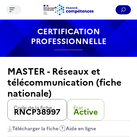
Ouvrir le menu de navigation
Reche
Contenu
Recherche
Menu
Pied de page
CERTIFICATION
PROFESSIONNELLE
MASTER - Réseaux et
télécommunication (fiche
nationale)
Code de la fiche :
Etat :
RNCP38997
Active
Télécharger la fiche
Aide en ligne