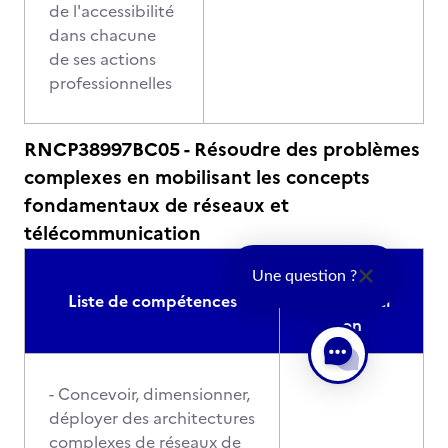
de l'accessibilité
dans chacune
de ses actions
professionnelles
RNCP38997BC05 - Résoudre des problèmes
complexes en mobilisant les concepts
fondamentaux de réseaux et
télécommunication
Modalités
Une question ?
Liste de compétences
d'évaluati
on
- Concevoir, dimensionner,
déployer des architectures
complexes de réseaux de