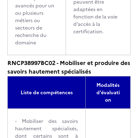
peuvent être
avancés pour un
adaptées en
ou plusieurs
fonction de la voie
métiers ou
d’accès à la
secteurs de
certification.
recherche du
domaine
RNCP38997BC02 - Mobiliser et produire des
savoirs hautement spécialisés
Modalités
Liste de compétences
d'évaluati
on
- Mobiliser des savoirs
hautement spécialisés,
dont certains sont à