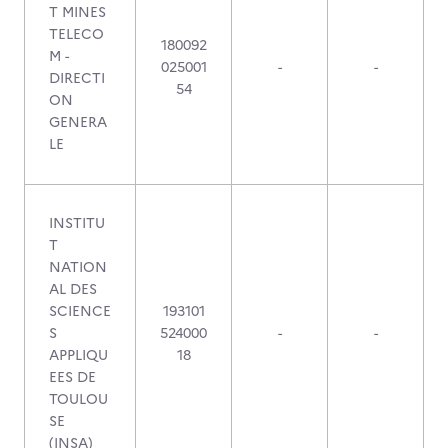
T MINES
TELECO
180092
M -
025001
-
-
DIRECTI
54
ON
GENERA
LE
INSTITU
T
NATION
AL DES
SCIENCE
193101
S
524000
-
-
APPLIQU
18
EES DE
TOULOU
SE
(INSA)