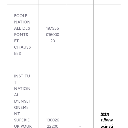
ECOLE
NATION
ALE DES
197535
PONTS
016000
-
-
ET
20
CHAUSS
EES
INSTITU
T
NATION
AL
D'ENSEI
GNEME
NT
http
SUPERIE
130026
s://ww
UR POUR
22200
-
w.insti