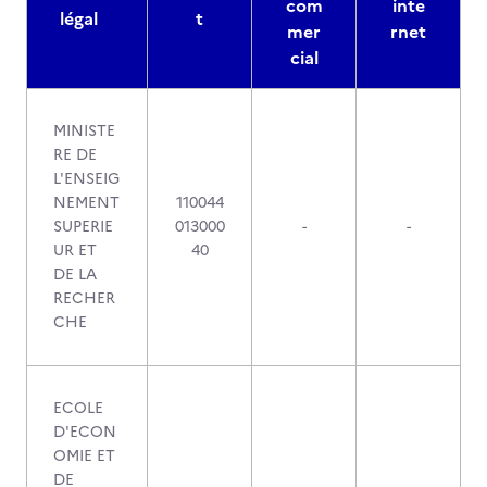
com
inte
légal
t
mer
rnet
cial
MINISTE
RE DE
L'ENSEIG
NEMENT
110044
SUPERIE
013000
-
-
UR ET
40
DE LA
RECHER
CHE
ECOLE
D'ECON
OMIE ET
DE