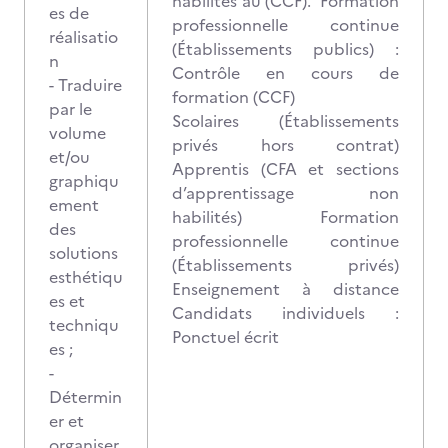
habilités au (CCF). Formation
es de
professionnelle continue
réalisatio
(Établissements publics) :
n
Contrôle en cours de
- Traduire
formation (CCF)
par le
Scolaires (Établissements
volume
privés hors contrat)
et/ou
Apprentis (CFA et sections
graphiqu
d’apprentissage non
ement
habilités) Formation
des
professionnelle continue
solutions
(Établissements privés)
esthétiqu
Enseignement à distance
es et
Candidats individuels :
techniqu
Ponctuel écrit
es ;
-
Détermin
er et
organiser