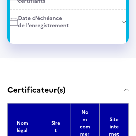
certifiants
Date d’échéance
de l’enregistrement
Certificateur(s)
No
m
Site
Nom
Sire
com
inte
légal
t
mer
rnet