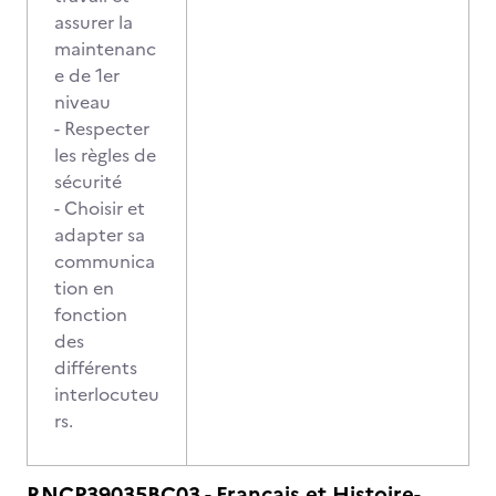
assurer la
maintenanc
e de 1er
niveau
- Respecter
les règles de
sécurité
- Choisir et
adapter sa
communica
tion en
fonction
des
différents
interlocuteu
rs.
RNCP39035BC03 - Français et Histoire-