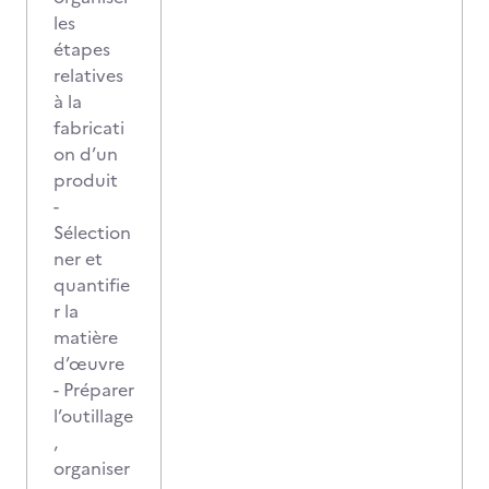
les
étapes
relatives
à la
fabricati
on d’un
produit
-
Sélection
ner et
quantifie
r la
matière
d’œuvre
- Préparer
l’outillage
,
organiser