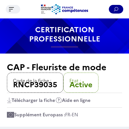
Ouvrir le menu de navigation
Reche
Contenu
Recherche
Menu
Pied de page
CERTIFICATION
PROFESSIONNELLE
CAP - Fleuriste de mode
Code de la fiche :
Etat :
RNCP39035
Active
Télécharger la fiche
Aide en ligne
Supplément Europass :
FR
-
EN