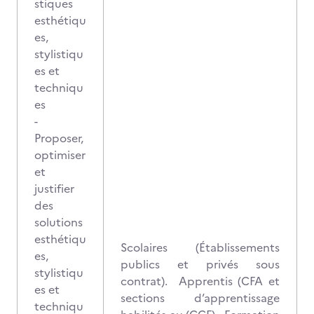
stiques
esthétiqu
es,
stylistiqu
es et
techniqu
es
-
Proposer,
optimiser
et
justifier
des
solutions
esthétiqu
Scolaires (Établissements
es,
publics et privés sous
stylistiqu
contrat). Apprentis (CFA et
es et
sections d’apprentissage
techniqu