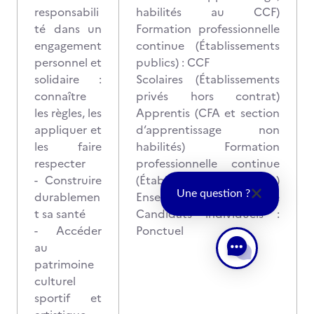
responsabili
habilités au CCF)
té dans un
Formation professionnelle
engagement
continue (Établissements
personnel et
publics) : CCF
solidaire :
Scolaires (Établissements
connaître
privés hors contrat)
les règles, les
Apprentis (CFA et section
appliquer et
d’apprentissage non
les faire
habilités) Formation
respecter
professionnelle continue
- Construire
(Établissements privés)
Une question ?
durablemen
Enseignement à distance
t sa santé
Candidats individuels :
- Accéder
Ponctuel
au
patrimoine
culturel
sportif et