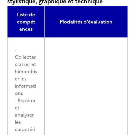
stylistique, graphique et technique
Liste de
compét
Modalités d'évaluation
ences
-
Collecter,
classer et
hiérarchis
er les
informati
ons
- Repérer
et
analyser
les
caractéri