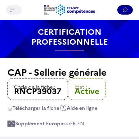
Ouvrir le menu de navigation
Reche
Contenu
Recherche
Menu
Pied de page
CERTIFICATION
PROFESSIONNELLE
CAP - Sellerie générale
Code de la fiche :
Etat :
RNCP39037
Active
Télécharger la fiche
Aide en ligne
Supplément Europass :
FR
-
EN