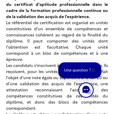
du certificat d'aptitude professionnelle dans le
cadre de la formation professionnelle continue ou
de la validation des acquis de l'expérience.
Le référentiel de certification est organisé en unités
constitutives d'un ensemble de compétences et
connaissances cohérent au regard de la finalité du
diplôme. Il peut comporter des unités dont
l'obtention est facultative. Chaque unité
correspond à un bloc de compétences et à une
épreuve.
Les candidats s'inscrivent à l'examen du diplôme. Ils
Une question ?
reçoivent, pour les unités du diplôme qui ont fait
l'objet d'une note égale ou supérieure à 10 sur 20 ou
d'une validation des acquis de l'expérience, une
attestation reconnaissant l'acquisition des
compétences constitutives de ces unités du
diplôme, et donc des blocs de compétences
correspondant.