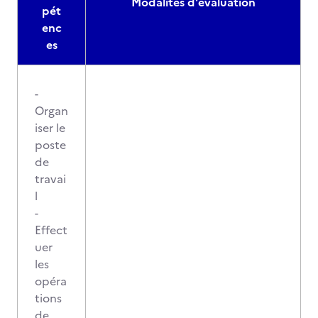
Modalités d'évaluation
pét
enc
es
-
Organ
iser le
poste
de
travai
l
-
Effect
uer
les
opéra
tions
de