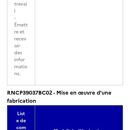
travai
l
-
Émett
re et
recev
oir
des
infor
matio
ns.
RNCP39037BC02 - Mise en œuvre d'une
fabrication
List
e de
com