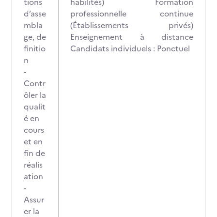
tions
habilités) Formation
d’asse
professionnelle continue
mbla
(Établissements privés)
ge, de
Enseignement à distance
finitio
Candidats individuels : Ponctuel
n
-
Contr
ôler la
qualit
é en
cours
et en
fin de
réalis
ation
-
Assur
er la