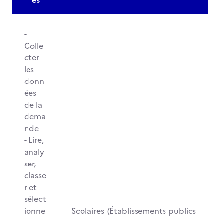
es
-
Colle
cter
les
donn
ées
de la
dema
nde
- Lire,
analy
ser,
classe
r et
sélect
ionne
Scolaires (Établissements publics