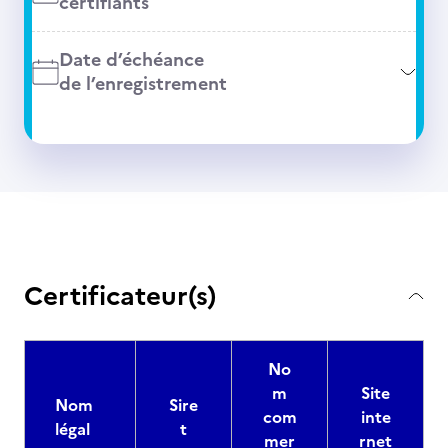
certifiants
Date d’échéance
de l’enregistrement
Certificateur(s)
No
m
Site
Nom
Sire
com
inte
légal
t
mer
rnet