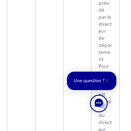
prési
dé
par le
direct
eur
de
dépar
teme
nt.
Pour
le
titre,
Une question ?
le jury
est
comp
osé
du
direct
eur