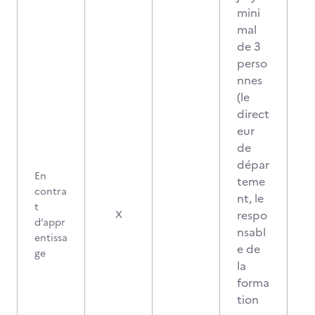
mini
mal
de 3
perso
nnes
(le
direct
eur
de
dépar
En
teme
contra
nt, le
t
respo
X
d’appr
nsabl
entissa
e de
ge
la
forma
tion