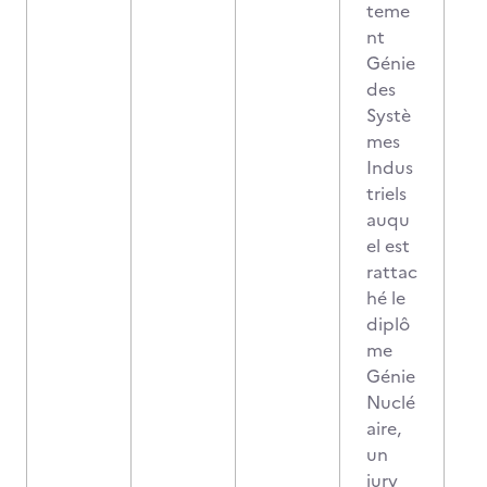
teme
nt
Génie
des
Systè
mes
Indus
triels
auqu
el est
rattac
hé le
diplô
me
Génie
Nuclé
aire,
un
jury