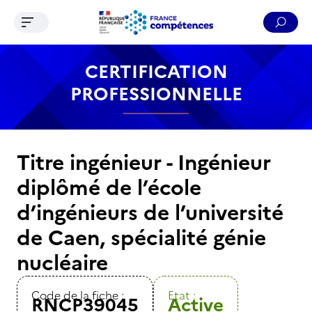
Ouvrir le menu de navigation
Reche
Contenu
Recherche
Menu
Pied de page
CERTIFICATION
PROFESSIONNELLE
Titre ingénieur - Ingénieur
diplômé de l’école
d’ingénieurs de l’université
de Caen, spécialité génie
nucléaire
Code de la fiche :
Etat :
RNCP39045
Active