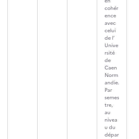
en
cohér
ence
avec
celui
de l’
Unive
rsité
de
Caen
Norm
andie.
Par
semes
tre,
au
nivea
u du
dépar