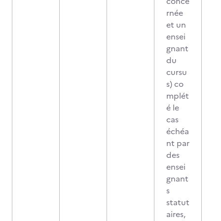
conce
rnée
et un
ensei
gnant
du
cursu
s) co
mplét
é le
cas
échéa
nt par
des
ensei
gnant
s
statut
aires,