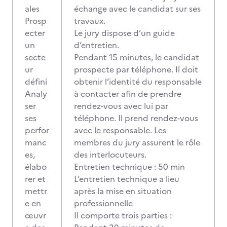
ales
échange avec le candidat sur ses
Prosp
travaux.
ecter
Le jury dispose d’un guide
un
d’entretien.
secte
Pendant 15 minutes, le candidat
ur
prospecte par téléphone. Il doit
défini
obtenir l’identité du responsable
Analy
à contacter afin de prendre
ser
rendez-vous avec lui par
ses
téléphone. Il prend rendez-vous
perfor
avec le responsable. Les
manc
membres du jury assurent le rôle
es,
des interlocuteurs.
élabo
Entretien technique : 50 min
rer et
L’entretien technique a lieu
mettr
après la mise en situation
e en
professionnelle
œuvr
Il comporte trois parties :