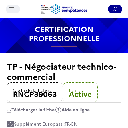
Ouvrir le menu de navigation
Reche
Contenu
Recherche
Menu
Pied de page
CERTIFICATION
PROFESSIONNELLE
TP - Négociateur technico-
commercial
Code de la fiche :
Etat :
RNCP39063
Active
Télécharger la fiche
Aide en ligne
Supplément Europass :
FR
-
EN