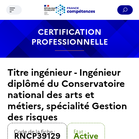
Ouvrir le menu de navigation
Reche
Contenu
Recherche
Menu
Pied de page
CERTIFICATION
PROFESSIONNELLE
Titre ingénieur - Ingénieur
diplômé du Conservatoire
national des arts et
métiers, spécialité Gestion
des risques
Code de la fiche :
Etat :
RNCP39129
Active