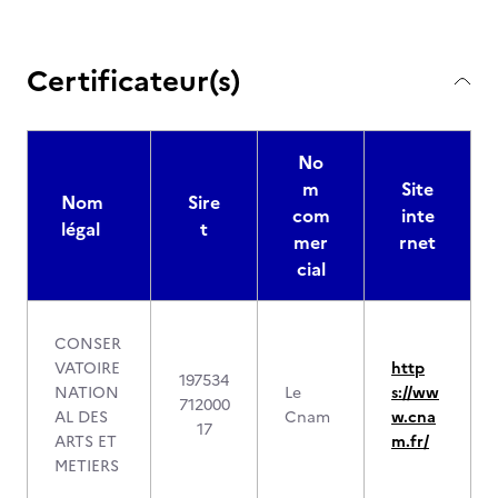
Certificateur(s)
No
m
Site
Nom
Sire
com
inte
légal
t
mer
rnet
cial
CONSER
VATOIRE
http
197534
NATION
Le
s://ww
712000
AL DES
Cnam
w.cna
17
ARTS ET
m.fr/
METIERS