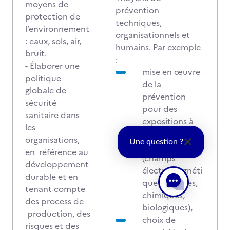
moyens de
prévention
protection de
techniques,
l’environnement
organisationnels et
: eaux, sols, air,
humains. Par exemple
bruit.
:
- Élaborer une
mise en œuvre
politique
de la
globale de
prévention
sécurité
pour des
sanitaire dans
expositions à
les
des risques
organisations,
Une question ?
physiques
en référence au
(champs
développement
électromagnéti
durable et en
ques, sonores,
tenant compte
chimiques,
des process de
biologiques),
production, des
choix de
risques et des