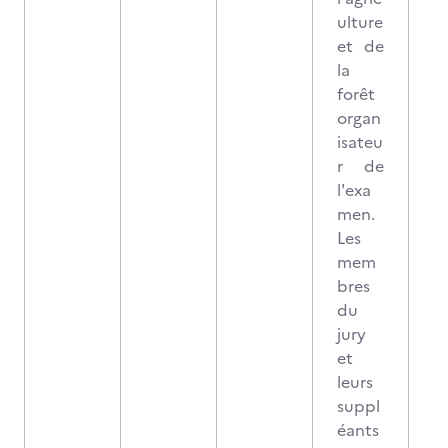
ulture
et de
la
forêt
organ
isateu
r de
l'exa
men.
Les
mem
bres
du
jury
et
leurs
suppl
éants