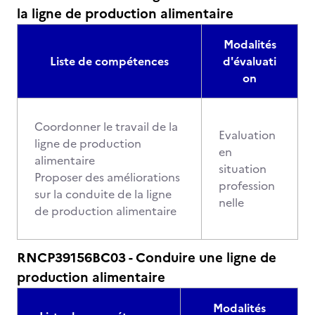
la ligne de production alimentaire
Modalités
Liste de compétences
d'évaluati
on
Coordonner le travail de la
Evaluation
ligne de production
en
alimentaire
situation
Proposer des améliorations
profession
sur la conduite de la ligne
nelle
de production alimentaire
RNCP39156BC03 - Conduire une ligne de
production alimentaire
Modalités