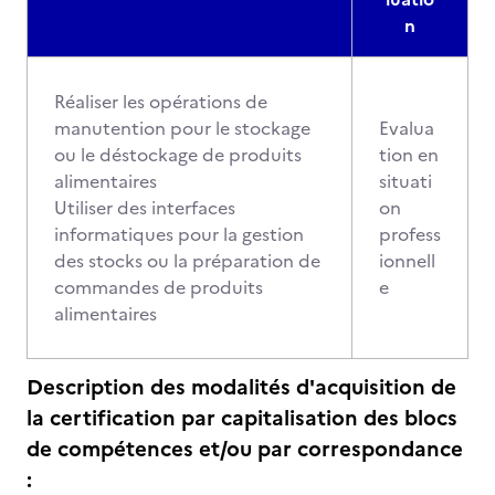
n
Réaliser les opérations de
manutention pour le stockage
Evalua
ou le déstockage de produits
tion en
alimentaires
situati
Utiliser des interfaces
on
informatiques pour la gestion
profess
des stocks ou la préparation de
ionnell
commandes de produits
e
alimentaires
Description des modalités d'acquisition de
la certification par capitalisation des blocs
de compétences et/ou par correspondance
: