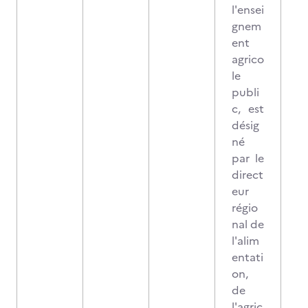
l'ensei
gnem
ent
agrico
le
publi
c, est
désig
né
par le
direct
eur
régio
nal de
l'alim
entati
on,
de
l'agric