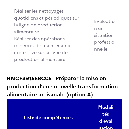
Réaliser les nettoyages
quotidiens et périodiques sur
Evaluatio
la ligne de production
n en
alimentaire
situation
Réaliser des opérations
professio
mineures de maintenance
nnelle
corrective sur la ligne de
production alimentaire
RNCP39156BC05 - Préparer la mise en
production d’une nouvelle transformation
alimentaire artisanale (option A)
Modali
tés
Liste de compétences
d'éval
uation