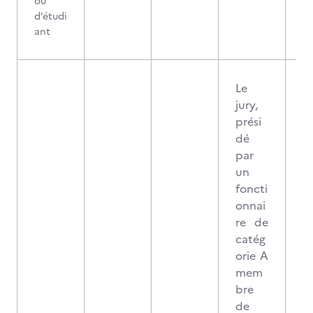
ou
d’étudi
ant
Le
jury,
prési
dé
par
un
foncti
onnai
re de
catég
orie A
mem
bre
de