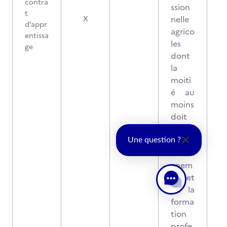
contra
ssion
t
2
nelle
X
d’appr
agrico
entissa
les
ge
dont
la
moiti
é au
moins
doit
releve
r de
Une question ?
l'ensei
gnem
ent et
de la
forma
tion
profe