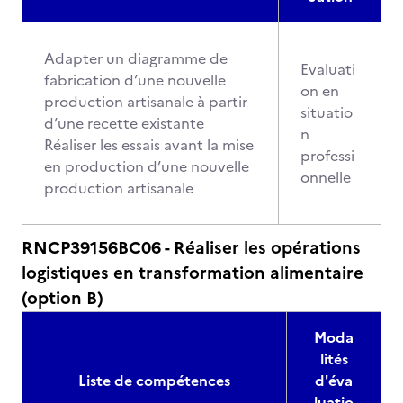
Adapter un diagramme de
Evaluati
fabrication d’une nouvelle
on en
production artisanale à partir
situatio
d’une recette existante
n
Réaliser les essais avant la mise
professi
en production d’une nouvelle
onnelle
production artisanale
RNCP39156BC06 - Réaliser les opérations
logistiques en transformation alimentaire
(option B)
Moda
lités
Liste de compétences
d'éva
luatio