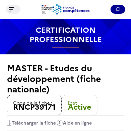
Ouvrir le menu de navigation
Reche
Contenu
Recherche
Menu
Pied de page
CERTIFICATION
PROFESSIONNELLE
MASTER - Etudes du
développement (fiche
nationale)
Code de la fiche :
Etat :
RNCP39171
Active
Télécharger la fiche
Aide en ligne