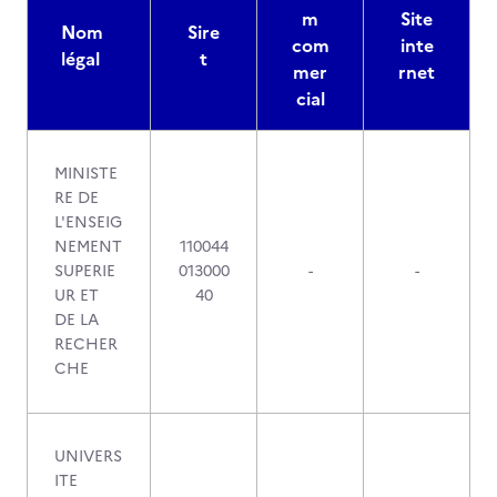
m
Site
Nom
Sire
com
inte
légal
t
mer
rnet
cial
MINISTE
RE DE
L'ENSEIG
NEMENT
110044
SUPERIE
013000
-
-
UR ET
40
DE LA
RECHER
CHE
UNIVERS
ITE