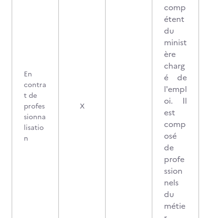
comp
étent
du
minist
ère
charg
En
é de
contra
l'empl
t de
oi. Il
profes
X
est
sionna
comp
lisatio
osé
n
de
profe
ssion
nels
du
métie
r