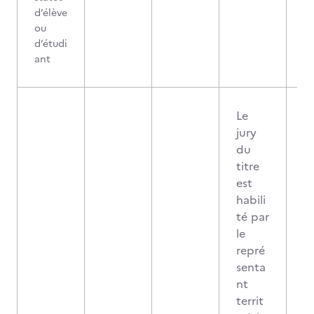
d’élève
ou
d’étudi
ant
Le
jury
du
titre
est
habili
té par
le
repré
senta
nt
territ