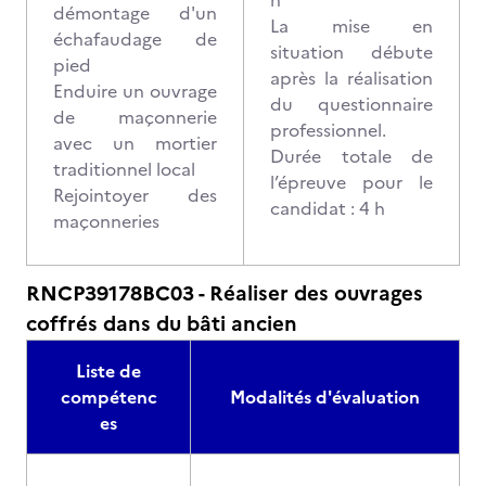
h
démontage d'un
La mise en
échafaudage de
situation débute
pied
après la réalisation
Enduire un ouvrage
du questionnaire
de maçonnerie
professionnel.
avec un mortier
Durée totale de
traditionnel local
l’épreuve pour le
Rejointoyer des
candidat : 4 h
maçonneries
RNCP39178BC03 - Réaliser des ouvrages
coffrés dans du bâti ancien
Liste de
compétenc
Modalités d'évaluation
es