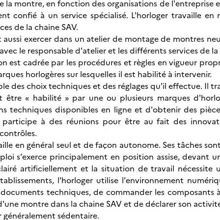
de la montre, en fonction des organisations de l'entreprise e
nt confié à un service spécialisé. L'horloger travaille en 
ices de la chaine SAV.
t aussi exercer dans un atelier de montage de montres neu
 avec le responsable d'atelier et les différents services de 
n est cadrée par les procédures et règles en vigueur propres
ques horlogères sur lesquelles il est habilité à intervenir.
ble des choix techniques et des réglages qu'il effectue. Il tr
t être « habilité » par une ou plusieurs marques d'horlo
s techniques disponibles en ligne et d'obtenir des pièc
 participe à des réunions pour être au fait des innova
contrôles.
aille en général seul et de façon autonome. Ses tâches sont 
mploi s'exerce principalement en position assise, devant un
lairé artificiellement et la situation de travail nécessit
tablissements, l'horloger utilise l'environnement numéri
 documents techniques, de commander les composants à r
'une montre dans la chaine SAV et de déclarer son activit
r généralement sédentaire.