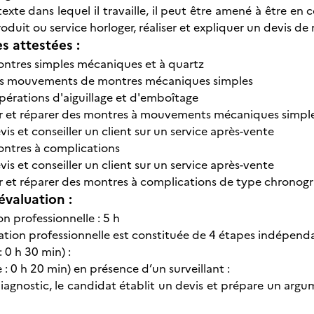
exte dans lequel il travaille, il peut être amené à être en 
roduit ou service horloger, réaliser et expliquer un devis de
 attestées :
ntres simples mécaniques et à quartz
es mouvements de montres mécaniques simples
opérations d'aiguillage et d'emboîtage
r et réparer des montres à mouvements mécaniques simple
evis et conseiller un client sur un service après-vente
ntres à complications
evis et conseiller un client sur un service après-vente
r et réparer des montres à complications de type chronog
évaluation :
on professionnelle : 5 h
uation professionnelle est constituée de 4 étapes indépend
: 0 h 30 min) :
e : 0 h 20 min) en présence d’un surveillant :
diagnostic, le candidat établit un devis et prépare un argu