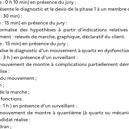
e : 0 h 10 min) en présence du jury :
sente le diagnostic et le devis de la phase 1 à un membre du
: 30 min) :
e : 15 min) en présence du jury :
ormalise des hypothèses à partir d’indications relati
ent : relevés de marche, graphique, déclaratif du client.
e : 15 min) en présence du jury :
alise le diagnostic d’un mouvement à quartz en dysfoncti
: 3 h ) en présence d'un surveillant :
 mouvement de montre à complications partiellement dém
ise :
e du mouvement ;
n ;
 de la marche ;
s fonctions.
: 1 h ) en présence d'un surveillant :
 mouvement de montre à quantième (à quartz ou mécaniqu
didat réalise :
dran ;