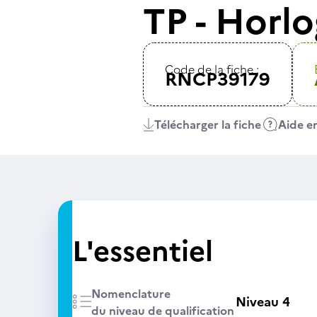
TP - Horlo
Code de la fiche :
RNCP39179
Télécharger la fiche
Aide en
L'essentiel
Nomenclature
Niveau 4
du niveau de qualification