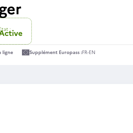
ger
Etat :
Active
 ligne
Supplément Europass :
FR
-
EN