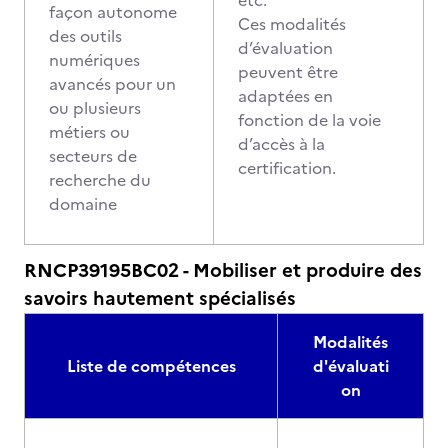
etc.
façon autonome
Ces modalités
des outils
d’évaluation
numériques
peuvent être
avancés pour un
adaptées en
ou plusieurs
fonction de la voie
métiers ou
d’accès à la
secteurs de
certification.
recherche du
domaine
RNCP39195BC02 - Mobiliser et produire des
savoirs hautement spécialisés
Modalités
Liste de compétences
d'évaluati
on