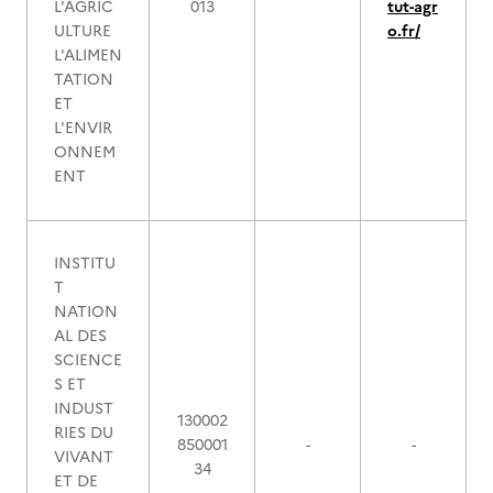
L'AGRIC
013
tut-agr
ULTURE
o.fr/
L'ALIMEN
TATION
ET
L'ENVIR
ONNEM
ENT
INSTITU
T
NATION
AL DES
SCIENCE
S ET
INDUST
130002
RIES DU
850001
-
-
VIVANT
34
ET DE