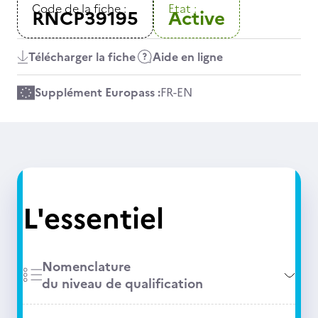
Code de la fiche :
Etat :
RNCP39195
Active
Télécharger la fiche
Aide en ligne
Supplément Europass :
FR
-
EN
L'essentiel
Nomenclature
du niveau de qualification