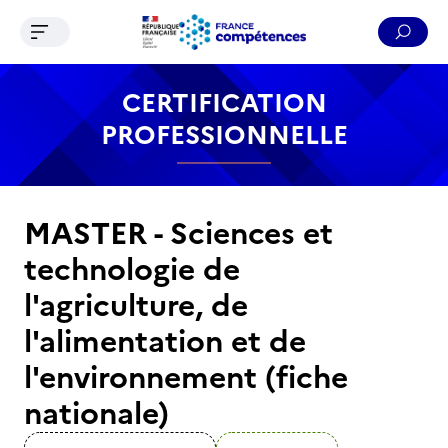
Ouvrir le menu de navigation
Reche
Contenu
Recherche
Menu
Pied de page
CERTIFICATION
PROFESSIONNELLE
MASTER - Sciences et
technologie de
l'agriculture, de
l'alimentation et de
l'environnement (fiche
nationale)