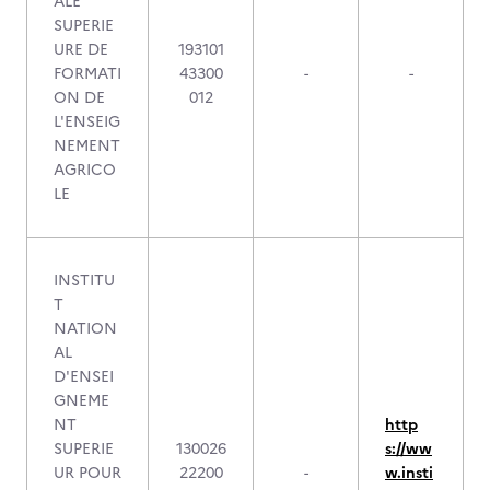
ALE
SUPERIE
URE DE
193101
FORMATI
43300
-
-
ON DE
012
L'ENSEIG
NEMENT
AGRICO
LE
INSTITU
T
NATION
AL
D'ENSEI
GNEME
NT
http
SUPERIE
130026
s://ww
UR POUR
22200
-
w.insti