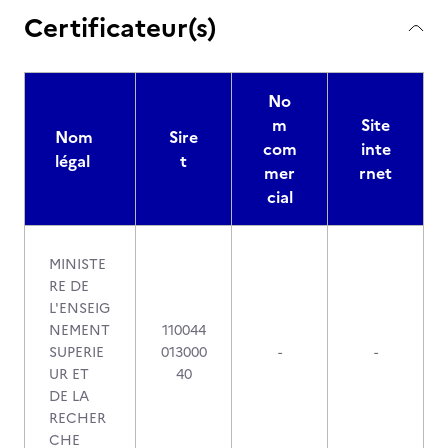
Certificateur(s)
No
m
Site
Nom
Sire
com
inte
légal
t
mer
rnet
cial
MINISTE
RE DE
L'ENSEIG
NEMENT
110044
SUPERIE
013000
-
-
UR ET
40
DE LA
RECHER
CHE