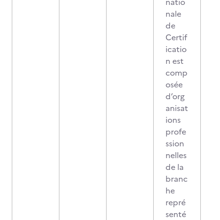
natio
nale
de
Certif
icatio
n est
comp
osée
d’org
anisat
ions
profe
ssion
nelles
de la
branc
he
repré
senté