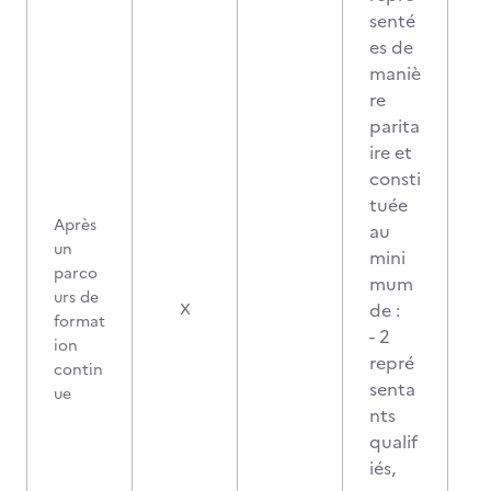
senté
es de
maniè
re
parita
ire et
consti
tuée
Après
au
un
mini
parco
mum
urs de
2
de :
X
format
- 2
ion
repré
contin
senta
ue
nts
qualif
iés,