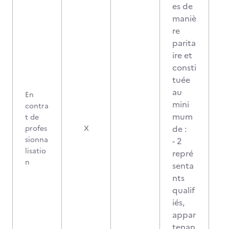
es de
maniè
re
parita
ire et
consti
tuée
au
En
mini
contra
mum
t de
2
de :
profes
X
sionna
- 2
lisatio
repré
n
senta
nts
qualif
iés,
appar
tenan