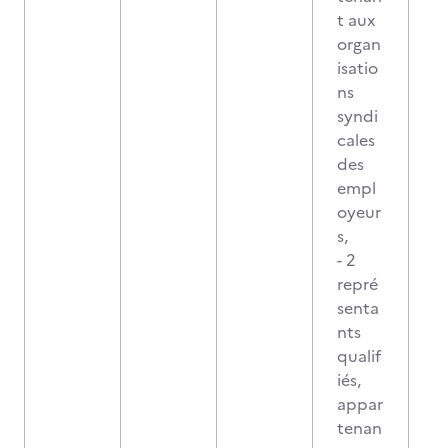
t aux
organ
isatio
ns
syndi
cales
des
empl
oyeur
s,
- 2
repré
senta
nts
qualif
iés,
appar
tenan