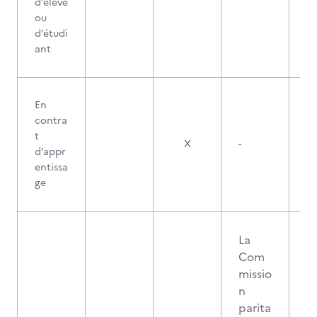
d’élève
ou
d’étudi
ant
En
contra
t
X
-
d’appr
entissa
ge
La
Com
missio
n
parita