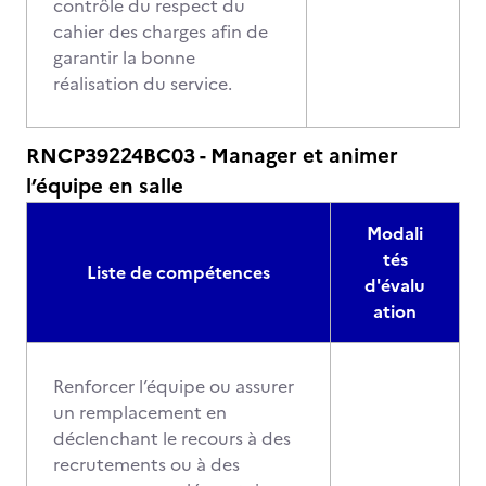
contrôle du respect du
cahier des charges afin de
garantir la bonne
réalisation du service.
RNCP39224BC03 - Manager et animer
l’équipe en salle
Modali
tés
Liste de compétences
d'évalu
ation
Renforcer l’équipe ou assurer
un remplacement en
déclenchant le recours à des
recrutements ou à des