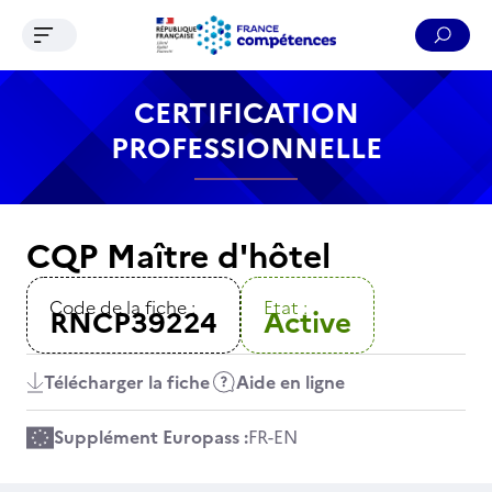
Ouvrir le menu de navigation
Reche
Contenu
Recherche
Menu
Pied de page
CERTIFICATION
PROFESSIONNELLE
CQP Maître d'hôtel
Code de la fiche :
Etat :
RNCP39224
Active
Télécharger la fiche
Aide en ligne
Supplément Europass :
FR
-
EN