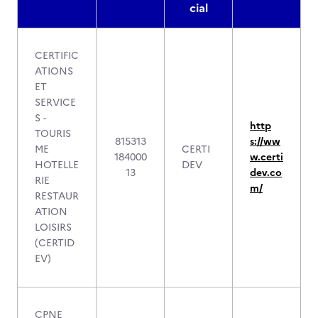
cial
CERTIFIC
ATIONS
ET
SERVICE
S -
http
TOURIS
815313
s://ww
ME
CERTI
184000
w.certi
HOTELLE
DEV
13
dev.co
RIE
m/
RESTAUR
ATION
LOISIRS
(CERTID
EV)
CPNE