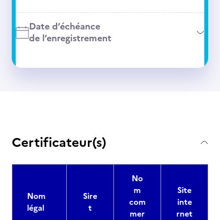
Date d’échéance
de l’enregistrement
Certificateur(s)
No
m
Site
Nom
Sire
com
inte
légal
t
mer
rnet