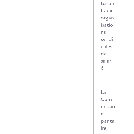
tenan
t aux
organ
isatio
ns
syndi
cales
de
salari
é.
La
Com
missio
n
parita
ire