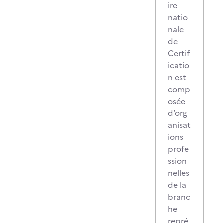
ire
natio
nale
de
Certif
icatio
n est
comp
osée
d’org
anisat
ions
profe
ssion
nelles
de la
branc
he
repré