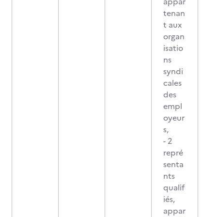
appar
tenan
t aux
organ
isatio
ns
syndi
cales
des
empl
oyeur
s,
- 2
repré
senta
nts
qualif
iés,
appar