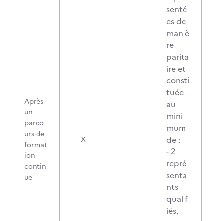
senté
es de
maniè
re
parita
ire et
consti
tuée
Après
au
un
mini
parco
mum
urs de
2
de :
X
format
- 2
ion
repré
contin
senta
ue
nts
qualif
iés,