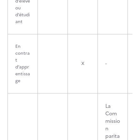
d’élève
ou
d’étudi
ant
En
contra
t
X
-
d’appr
entissa
ge
La
Com
missio
n
parita