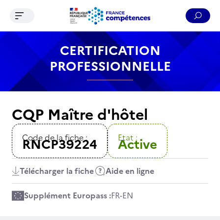
Ouvrir le menu de navigation
Reche
Contenu
Recherche
Menu
Pied de page
CERTIFICATION
PROFESSIONNELLE
CQP Maître d'hôtel
Code de la fiche :
Etat :
RNCP39224
Active
Télécharger la fiche
Aide en ligne
Supplément Europass :
FR
-
EN