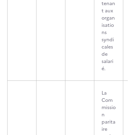
tenan
t aux
organ
isatio
ns
syndi
cales
de
salari
é.
La
Com
missio
n
parita
ire