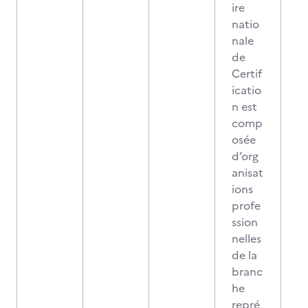
ire
natio
nale
de
Certif
icatio
n est
comp
osée
d’org
anisat
ions
profe
ssion
nelles
de la
branc
he
repré