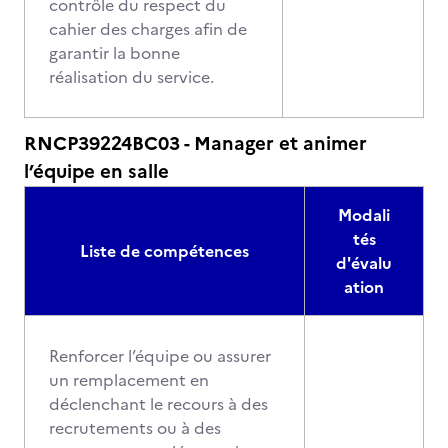
contrôle du respect du
cahier des charges afin de
garantir la bonne
réalisation du service.
RNCP39224BC03 - Manager et animer
l’équipe en salle
Modali
tés
Liste de compétences
d'évalu
ation
Renforcer l’équipe ou assurer
un remplacement en
déclenchant le recours à des
recrutements ou à des