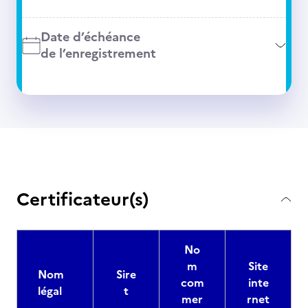
Date d’échéance
de l’enregistrement
Certificateur(s)
No
m
Site
Nom
Sire
com
inte
légal
t
mer
rnet