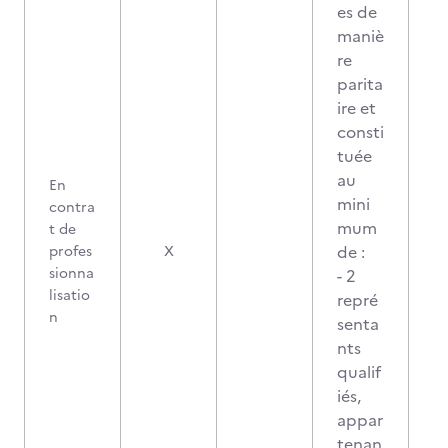
es de
maniè
re
parita
ire et
consti
tuée
au
En
mini
contra
mum
t de
2
de :
profes
X
sionna
- 2
lisatio
repré
n
senta
nts
qualif
iés,
appar
tenan