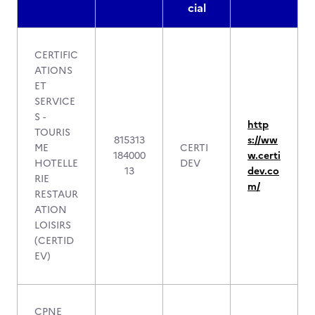
cial
CERTIFIC
ATIONS
ET
SERVICE
S -
http
TOURIS
815313
s://ww
ME
CERTI
184000
w.certi
HOTELLE
DEV
13
dev.co
RIE
m/
RESTAUR
ATION
LOISIRS
(CERTID
EV)
CPNE