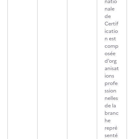
natio
nale
de
Certif
icatio
n est
comp
osée
d’org
anisat
ions
profe
ssion
nelles
de la
branc
he
repré
senté