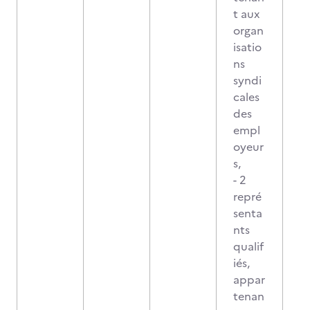
t aux
organ
isatio
ns
syndi
cales
des
empl
oyeur
s,
- 2
repré
senta
nts
qualif
iés,
appar
tenan