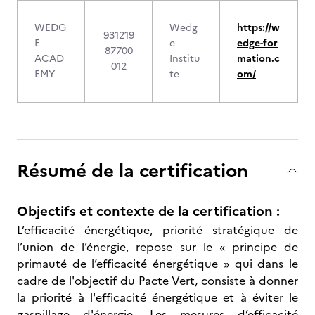
WEDG
Wedg
https://w
931219
E
e
edge-for
87700
ACAD
Institu
mation.c
012
EMY
te
om/
Résumé de la certification
Objectifs et contexte de la certification :
L’efficacité énergétique, priorité stratégique de
l’union de l’énergie, repose sur le « principe de
primauté de l’efficacité énergétique » qui dans le
cadre de l'objectif du Pacte Vert, consiste à donner
la priorité à l'efficacité énergétique et à éviter le
gaspillage d'énergie. Les mesures d’efficacité