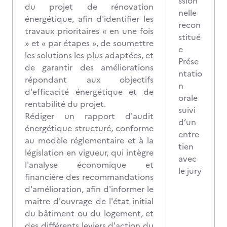
ssion
du projet de rénovation
nelle
énergétique, afin d'identifier les
recon
travaux prioritaires « en une fois
stitué
» et « par étapes », de soumettre
e
les solutions les plus adaptées, et
Prése
de garantir des améliorations
ntatio
répondant aux objectifs
n
d'efficacité énergétique et de
orale
rentabilité du projet.
suivi
Rédiger un rapport d'audit
d’un
énergétique structuré, conforme
entre
au modèle réglementaire et à la
tien
législation en vigueur, qui intègre
avec
l'analyse économique et
le jury
financière des recommandations
d'amélioration, afin d'informer le
maitre d'ouvrage de l'état initial
du bâtiment ou du logement, et
des différents leviers d'action du