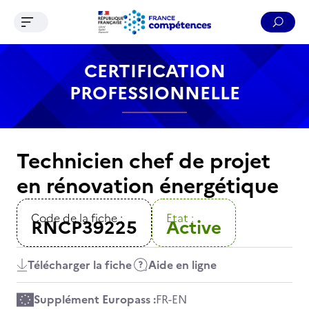
Ouvrir le menu de navigation
Reche
Contenu
Recherche
Menu
Pied de page
CERTIFICATION
PROFESSIONNELLE
Technicien chef de projet
en rénovation énergétique
Code de la fiche :
Etat :
RNCP39225
Active
Télécharger la fiche
Aide en ligne
Supplément Europass :
FR
-
EN