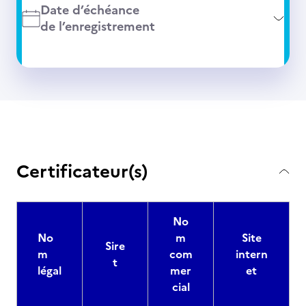
Date d’échéance
de l’enregistrement
Certificateur(s)
No
No
m
Site
Sire
m
com
intern
t
légal
mer
et
cial