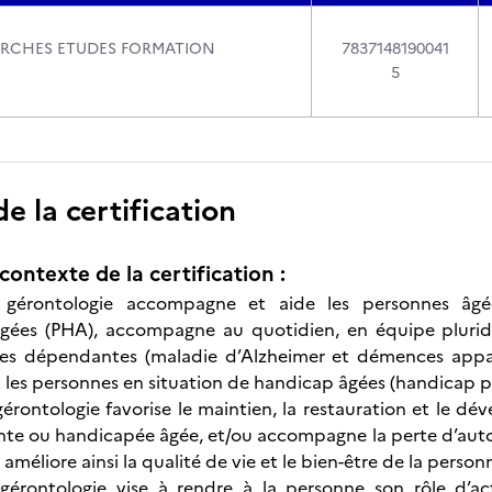
ERCHES ETUDES FORMATION
7837148190041
5
 la certification
contexte de la certification :
 de gérontologie accompagne et aide les personnes â
ées (PHA), accompagne au quotidien, en équipe pluridisc
es dépendantes (maladie d’Alzheimer et démences appar
t les personnes en situation de handicap âgées (handicap p
e gérontologie favorise le maintien, la restauration et le
te ou handicapée âgée, et/ou accompagne la perte d’au
 Il améliore ainsi la qualité de vie et le bien-être de la pers
e gérontologie vise à rendre à la personne son rôle d’ac