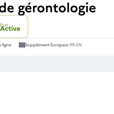
 de gérontologie
Etat :
Active
 ligne
Supplément Europass :
FR
-
EN