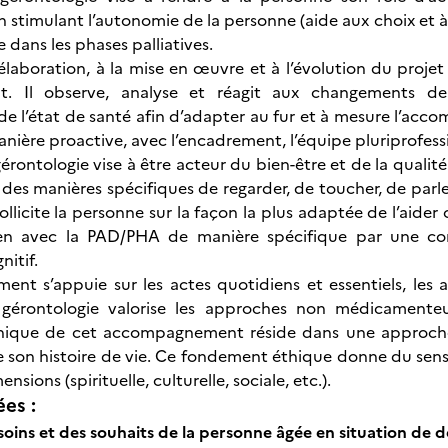
stimulant l’autonomie de la personne (aide aux choix et à
 dans les phases palliatives.
l’élaboration, à la mise en œuvre et à l’évolution du proje
ent. Il observe, analyse et réagit aux changements
de l’état de santé afin d’adapter au fur et à mesure l’acc
nière proactive, avec l’encadrement, l’équipe pluriprofessi
 gérontologie vise à être acteur du bien-être et de la qual
des manières spécifiques de regarder, de toucher, de parler
llicite la personne sur la façon la plus adaptée de l’aider 
ien avec la PAD/PHA de manière spécifique par une co
nitif.
nt s’appuie sur les actes quotidiens et essentiels, les ac
de gérontologie valorise les approches non médicamenteu
ique de cet accompagnement réside dans une approche gl
son histoire de vie. Ce fondement éthique donne du sens
nsions (spirituelle, culturelle, sociale, etc.).
ées :
soins et des souhaits de la personne âgée en situation de 