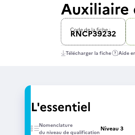
Auxiliaire
Code de la fiche :
RNCP39232
Télécharger la fiche
Aide en
L'essentiel
Nomenclature
Niveau 3
du niveau de qualification