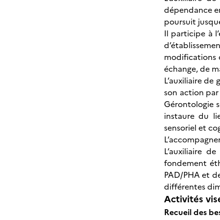
dépendance en 
poursuit jusque
Il participe à 
d’établissem
modifications 
échange, de ma
L’auxiliaire de
son action par 
Gérontologie so
instaure du l
sensoriel et cog
L’accompagneme
L’auxiliaire 
fondement éth
PAD/PHA et de 
différentes dime
Activités vis
Recueil des be