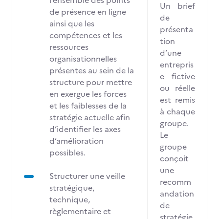
l’ensemble des points
Un brief
de présence en ligne
de
ainsi que les
présenta
compétences et les
tion
ressources
d’une
organisationnelles
entrepris
présentes au sein de la
e fictive
structure pour mettre
ou réelle
en exergue les forces
est remis
et les faiblesses de la
à chaque
stratégie actuelle afin
groupe.
d’identifier les axes
Le
d’amélioration
groupe
possibles.
conçoit
une
Structurer une veille
recomm
stratégique,
andation
technique,
de
règlementaire et
stratégie