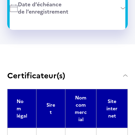
Date d’échéance
de l’enregistrement
Certificateur(s)
Nom
No
Site
Sire
com
m
inter
t
merc
légal
net
ial