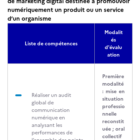
de marketing digital destinée à promouvoir
numériquement un produit ou un service
d’un organisme
Modalit
és
Liste de compétences
d'évalu
ation
Première
modalité
: mise en
Réaliser un audit
situation
global de
professio
communication
nnelle
numérique en
reconstit
analysant les
uée ; oral
performances de
collectif