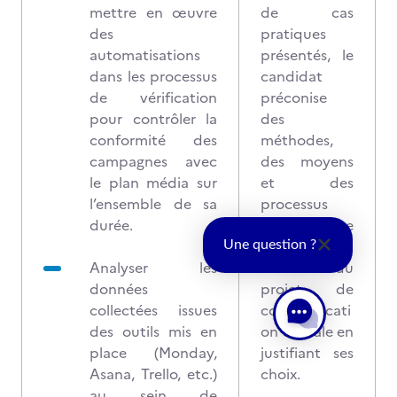
mettre en œuvre
de cas
des
pratiques
automatisations
présentés, le
dans les processus
candidat
de vérification
préconise
pour contrôler la
des
conformité des
méthodes,
campagnes avec
des moyens
le plan média sur
et des
l’ensemble de sa
processus
durée.
mis en œuvre
pour la
Une question ?
Analyser les
réalisation du
données
projet de
collectées issues
communicati
des outils mis en
on digitale en
place (Monday,
justifiant ses
Asana, Trello, etc.)
choix.
au sein de