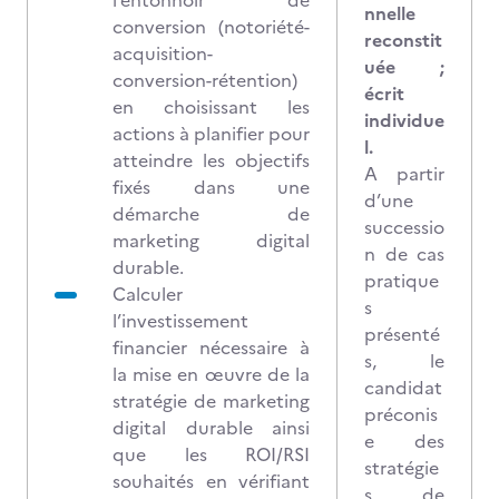
l’entonnoir de
nnelle
conversion (notoriété-
reconstit
acquisition-
uée ;
conversion-rétention)
écrit
en choisissant les
individue
actions à planifier pour
l.
atteindre les objectifs
A partir
fixés dans une
d’une
démarche de
successio
marketing digital
n de cas
durable.
pratique
Calculer
s
l’investissement
présenté
financier nécessaire à
s, le
la mise en œuvre de la
candidat
stratégie de marketing
préconis
digital durable ainsi
e des
que les ROI/RSI
stratégie
souhaités en vérifiant
s de