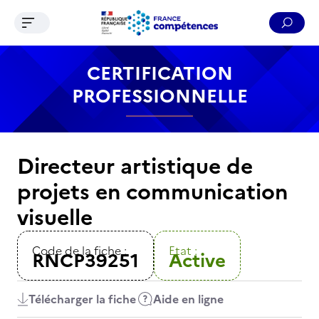
Ouvrir le menu de navigation
Reche
Contenu
Recherche
Menu
Pied de page
CERTIFICATION
PROFESSIONNELLE
Directeur artistique de
projets en communication
visuelle
Code de la fiche :
Etat :
RNCP39251
Active
Télécharger la fiche
Aide en ligne