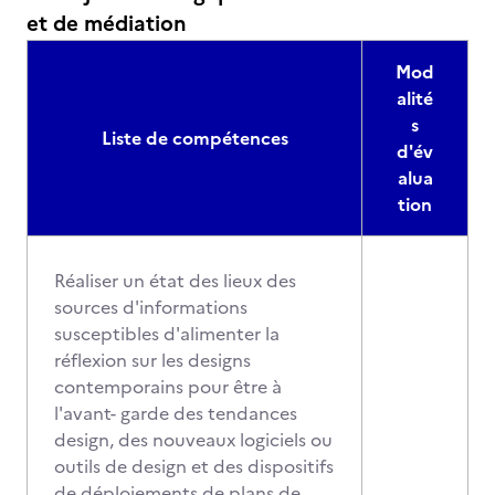
et de médiation
Mod
alité
s
Liste de compétences
d'év
alua
tion
Réaliser un état des lieux des
sources d'informations
susceptibles d'alimenter la
réflexion sur les designs
contemporains pour être à
l'avant- garde des tendances
design, des nouveaux logiciels ou
outils de design et des dispositifs
de déploiements de plans de