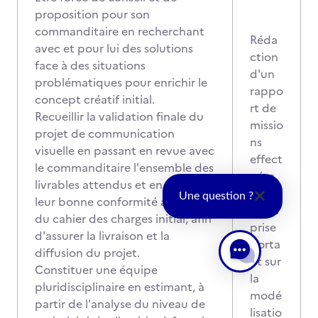
proposition pour son
commanditaire en recherchant
Réda
avec et pour lui des solutions
ction
face à des situations
d'un
problématiques pour enrichir le
rappo
concept créatif initial.
rt de
Recueillir la validation finale du
missio
projet de communication
ns
visuelle en passant en revue avec
effect
le commanditaire l'ensemble des
uées
livrables attendus et en vérifiant
en
Une question ?
leur bonne conformité au regard
entre
du cahier des charges initial, afin
prise
d'assurer la livraison et la
porta
diffusion du projet.
nt sur
Constituer une équipe
la
pluridisciplinaire en estimant, à
modé
partir de l'analyse du niveau de
lisatio