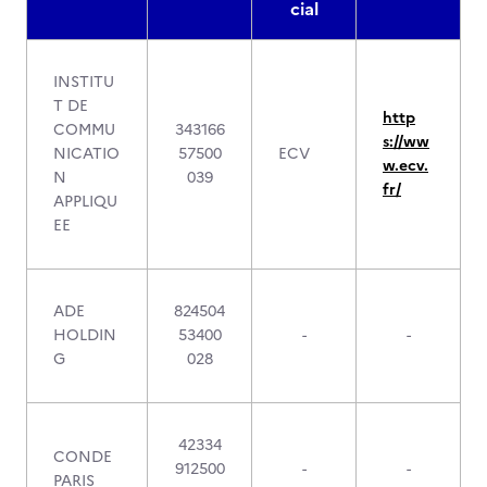
cial
INSTITU
T DE
http
COMMU
343166
s://ww
NICATIO
57500
ECV
w.ecv.
N
039
fr/
APPLIQU
EE
ADE
824504
HOLDIN
53400
-
-
G
028
42334
CONDE
912500
-
-
PARIS