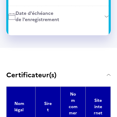
Date d’échéance
de l’enregistrement
Certificateur(s)
No
m
Site
Nom
Sire
com
inte
légal
t
mer
rnet