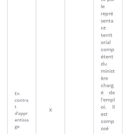
le
repré
senta
nt
territ
orial
comp
étent
du
minist
ère
charg
é de
En
l'empl
contra
oi. Il
t
X
d’appr
est
entissa
comp
ge
osé