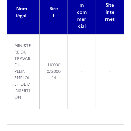
m
Site
Nom
Sire
com
inte
légal
t
mer
rnet
cial
MINISTE
RE DU
TRAVAIL
DU
110000
PLEIN
072000
-
-
EMPLOI
14
ET DE L'
INSERTI
ON