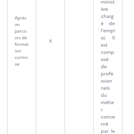
minist
ère
charg
Après
é de
un
l'empl
parco
oi. Il
urs de
X
format
est
ion
comp
contin
osé
ue
de
profe
ssion
nels
du
métie
r
conce
rné
par le