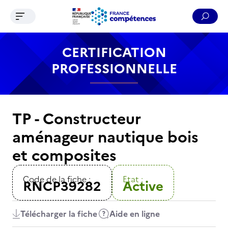
Ouvrir le menu de navigation
Reche
Contenu
Recherche
Menu
Pied de page
CERTIFICATION
PROFESSIONNELLE
TP - Constructeur
aménageur nautique bois
et composites
Code de la fiche :
Etat :
RNCP39282
Active
Télécharger la fiche
Aide en ligne