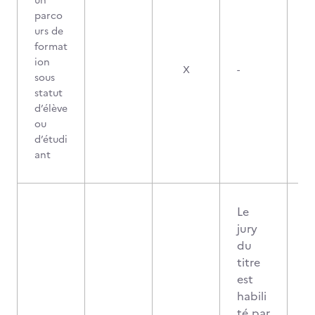
un
parco
urs de
format
ion
X
-
sous
statut
d’élève
ou
d’étudi
ant
Le
jury
du
titre
est
habili
té par