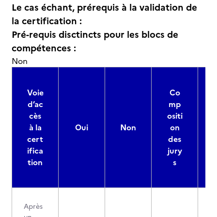
Le cas échant, prérequis à la validation de
la certification :
Pré-requis disctincts pour les blocs de
compétences :
Non
Voie
Co
d’ac
mp
cès
ositi
à la
Oui
Non
on
cert
des
ifica
jury
d
tion
s
Après