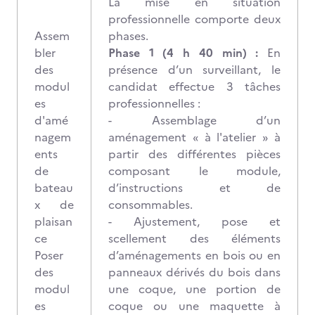
La mise en situation
professionnelle comporte deux
Assem
phases.
bler
Phase 1 (4 h 40 min) :
En
des
présence d’un surveillant, le
modul
candidat effectue 3 tâches
es
professionnelles :
d'amé
- Assemblage d’un
nagem
aménagement « à l'atelier » à
ents
partir des différentes pièces
de
composant le module,
bateau
d’instructions et de
x de
consommables.
plaisan
- Ajustement, pose et
ce
scellement des éléments
Poser
d’aménagements en bois ou en
des
panneaux dérivés du bois dans
modul
une coque, une portion de
es
coque ou une maquette à