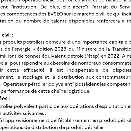
ttent l’institution. De plus, elle accroît l'attrait du Se
les compétences des EVSEO sur le marché civil, ce qui inci
ation du nombre de talents disponibles renforcera à te
civil :
des produits pétroliers demeure d'une importance capitale p
lés de l'énergie » édition 2023 du Ministère de la Transi
,1 millions de tonnes équivalent pétrole (Mtep) en 2022. Ai
rucial pour répondre aux besoins de nombreux consommateu
ir cette efficacité, il est indispensable de dispos
ement, le stockage et la distribution aux consommateurs 
e "Opérateur pétrolier polyvalent" possèdent les compétenc
a performance de cette chaîne logistique.
ées :
rolier polyvalent participe aux opérations d’exploitation e
s activités suivantes :
 à l’approvisionnement de l’établissement en produit pétrol
’opérations de distribution de produit pétrolier