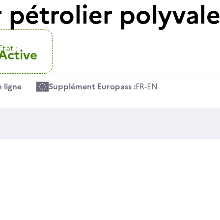
 pétrolier polyval
Etat :
Active
 ligne
Supplément Europass :
FR
-
EN