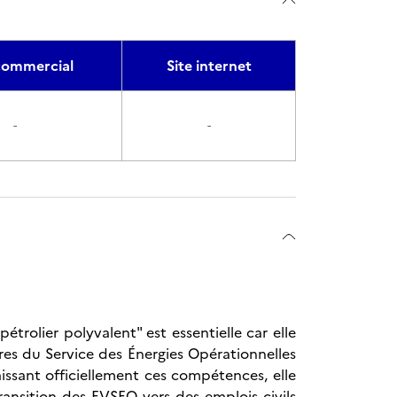
ommercial
Site internet
-
-
étrolier polyvalent" est essentielle car elle
res du Service des Énergies Opérationnelles
issant officiellement ces compétences, elle
transition des EVSEO vers des emplois civils