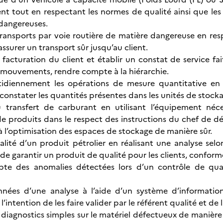
ent tout en respectant les normes de qualité ainsi que les 
dangereuses.
 transports par voie routière de matière dangereuse en res
assurer un transport sûr jusqu’au client.
a facturation du client et établir un constat de service f
s mouvements, rendre compte à la hiérarchie.
otidiennement les opérations de mesure quantitative en 
constater les quantités présentes dans les unités de stocka
u transfert de carburant en utilisant l’équipement néce
produits dans le respect des instructions du chef de dépô
à l’optimisation des espaces de stockage de manière sûr.
ualité d’un produit pétrolier en réalisant une analyse sel
de garantir un produit de qualité pour les clients, conform
te des anomalies détectées lors d’un contrôle de qua
onnées d’une analyse à l’aide d’un système d’information
’intention de les faire valider par le référent qualité et de l
s diagnostics simples sur le matériel défectueux de manièr