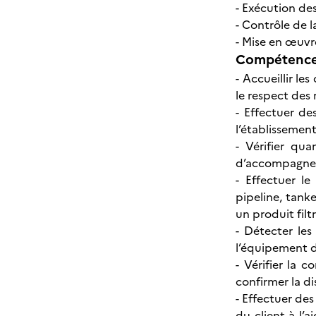
- Exécution de
- Contrôle de l
- Mise en œuv
Compétences
- Accueillir le
le respect des 
- Effectuer de
l’établissemen
- Vérifier qu
d’accompagneme
- Effectuer l
pipeline, tanke
un produit fil
- Détecter le
l’équipement d
- Vérifier la 
confirmer la di
- Effectuer des
du client à l’