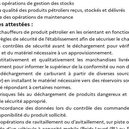
s opérations de gestion des stocks
a qualité des produits pétroliers reçus, stockés et délivrés
re des opérations de maintenance
 attestées :
s chauffeurs de produit pétrolier en les orientant en foncti
règles de sécurité de l’établissement afin de sécuriser le c
s contrôles de sécurité avant le déchargement pour vérifi
t et du matériel nécessaire à un approvisionnement.
antitativement et qualitativement les marchandises liv
nt pour informer le supérieur de la conformité ou non de
e déchargement de carburant à partir de diverses source
r) en installant le matériel nécessaire vers des réservoirs s
tré répondant à certaines normes.
s risques liés au déchargement de produits dangereux et
e sécurité approprié.
concordance des données lors du contrôle des commandes d
sponibilité du produit sollicité.
 opérations de ravitaillement ou d’avitaillement, sur piste 
aide d’un véhicule à capacité mobile (Poids Lourd (PL) ou