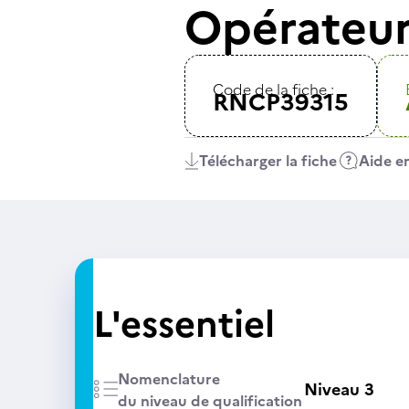
Opérateur
Code de la fiche :
RNCP39315
Télécharger la fiche
Aide en
L'essentiel
Nomenclature
Niveau 3
du niveau de qualification