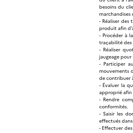
besoins du cli
marchandises 
- Réaliser des
produit afin d’
- Procéder à l
traçabilité de
- Réaliser qu
jaugeage pour 
- Participer a
mouvements de 
de contribuer 
- Évaluer la q
approprié afin 
- Rendre comp
conformités.
- Saisir les d
effectués dans l
- Effectuer de