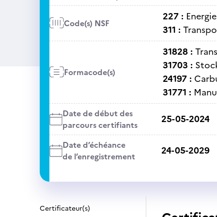
227 :
Energie
Code(s) NSF
311 :
Transpo
31828 :
Tran
31703 :
Stoc
Formacode(s)
24197 :
Carb
31771 :
Manut
Date de début des
25-05-2024
parcours certifiants
Date d’échéance
24-05-2029
de l’enregistrement
Certificateur(s)