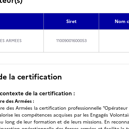
teur(s)
Siret
Nom c
DES ARMEES
11009001600053
 la certification
contexte de la certification :
ère des Armées :
re des Armées la certification professionnelle "Opérateur p
alorise les compétences acquises par les Engagés Volontai
u long de leur formation et de leurs missions. En reconna
éparation opérationnelle des forces armées et facilite la 