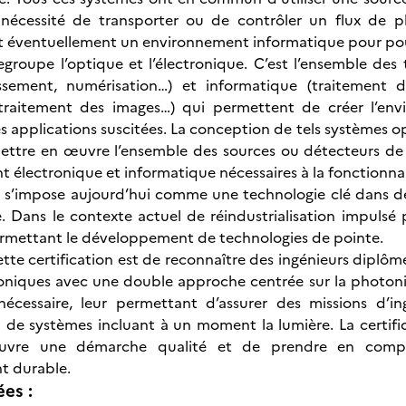
 nécessité de transporter ou de contrôler un flux de 
t éventuellement un environnement informatique pour pouv
egroupe l’optique et l’électronique. C’est l’ensemble de
vissement, numérisation…) et informatique (traitement 
 traitement des images…) qui permettent de créer l’envi
es applications suscitées. La conception de tels systèmes o
ettre en œuvre l’ensemble des sources ou détecteurs de
t électronique et informatique nécessaires à la fonctionna
 s’impose aujourd’hui comme une technologie clé dans de
e. Dans le contexte actuel de réindustrialisation impulsé 
ermettant le développement de technologies de pointe.
cette certification est de reconnaître des ingénieurs dipl
oniques avec une double approche centrée sur la photoni
nécessaire, leur permettant d’assurer des missions d’in
n de systèmes incluant à un moment la lumière. La certif
vre une démarche qualité et de prendre en compt
 durable.
ées :