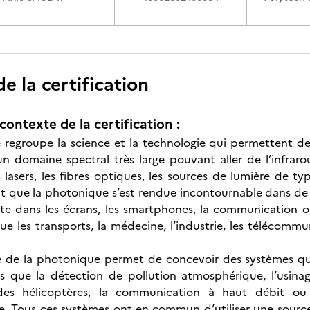
 la certification
contexte de la certification :
regroupe la science et la technologie qui permettent de g
n domaine spectral très large pouvant aller de l’infraro
s lasers, les fibres optiques, les sources de lumière de t
nt que la photonique s’est rendue incontournable dans d
ente dans les écrans, les smartphones, la communicatio
que les transports, la médecine, l’industrie, les télécommu
e de la photonique permet de concevoir des systèmes qu
es que la détection de pollution atmosphérique, l’usinag
e des hélicoptères, la communication à haut débit ou l
e. Tous ces systèmes ont en commun d’utiliser une sourc