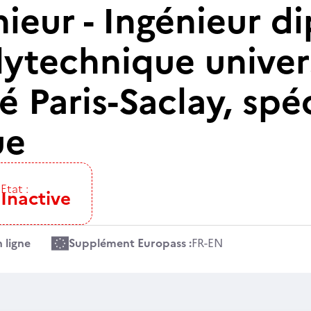
nieur - Ingénieur 
lytechnique univer
té Paris-Saclay, spéc
ue
Etat :
Inactive
 ligne
Supplément Europass :
FR
-
EN