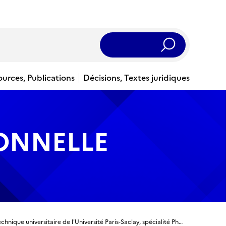
Rechercher
ources, Publications
Décisions, Textes juridiques
IONNELLE
Titre ingénieur - Ingénieur diplômé de l'Ecole polytechnique universitaire de l'Université Paris-Saclay, spécialité Photonique