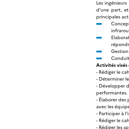
Les ingénieurs
d’une part, e
principales ac
Concept
infrarou
Elabora
répondr
Gestion
Conduit
Activités visés 
- Rédiger le ca
- Déterminer le
- Développer d
performantes.
- Élaborer des 
avec les équip
- Participer à 
- Rédiger le ca
- Rédiger les 