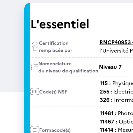
L'essentiel
RNCP40953 
Certification
remplacée par
l'Université 
Nomenclature
Niveau 7
du niveau de qualification
115 :
Physiqu
255 :
Electri
Code(s) NSF
326 :
Informa
11481 :
Photo
11467 :
Opti
11414 :
Mesur
Formacode(s)