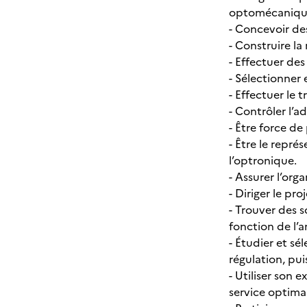
optomécanique
- Concevoir de
- Construire l
- Effectuer de
- Sélectionner 
- Effectuer le
- Contrôler l’a
- Être force de
- Être le repr
l’optronique.
- Assurer l’org
- Diriger le pr
- Trouver des 
fonction de l’a
- Étudier et sé
régulation, pui
- Utiliser son 
service optima