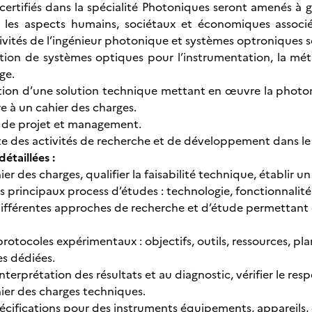
 certifiés dans la spécialité Photoniques seront amenés à g
t les aspects humains, sociétaux et économiques associé
tivités de l’ingénieur photonique et systèmes optroniques s
ion de systèmes optiques pour l’instrumentation, la mét
ge.
tion d’une solution technique mettant en œuvre la photoni
e à un cahier des charges.
 de projet et management.
e des activités de recherche et de développement dans l
détaillées :
hier des charges, qualifier la faisabilité technique, établ
s principaux process d’études : technologie, fonctionnalité, 
ifférentes approches de recherche et d’étude permettant 
protocoles expérimentaux : objectifs, outils, ressources, pl
es dédiées.
l’interprétation des résultats et au diagnostic, vérifier le re
hier des charges techniques.
spécifications pour des instruments équipements, appareils