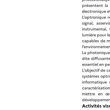
présentent la
électronique e
L’optronique r
signal, asser
instrumental,
lumière pour l
capables de m
l’environnemen
La photonique
dite diffusant
essentiel en p
L'objectif de 
systèmes optr
informatique 
caractérisatio
mettre en œu
développement
Activités vis