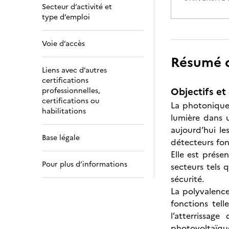
Secteur d’activité et
type d’emploi
Voie d’accès
Résumé de
Liens avec d’autres
certifications
Objectifs et 
professionnelles,
certifications ou
La photonique 
habilitations
lumière dans u
aujourd’hui le
Base légale
détecteurs fo
Elle est prés
Pour plus d’informations
secteurs tels 
sécurité.
La polyvalenc
fonctions tell
l’atterrissag
photovoltaïqu