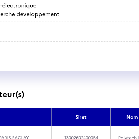
-électronique
erche développement
teur(s)
Siret
Nom 
PARIS-SACLAY
13002602400054
Polytech 