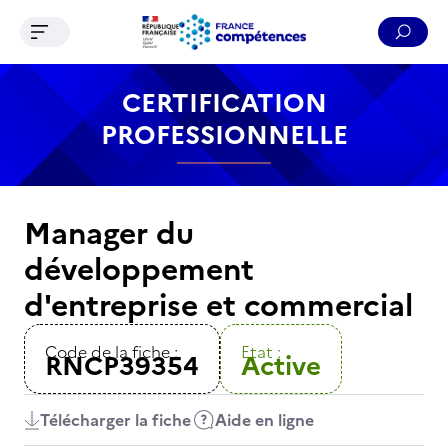
Ouvrir le menu de navigation
Reche
Contenu
Recherche
Menu
Pied de page
CERTIFICATION
PROFESSIONNELLE
Manager du
développement
d'entreprise et commercial
Code de la fiche :
Etat :
RNCP39354
Active
Télécharger la fiche
Aide en ligne