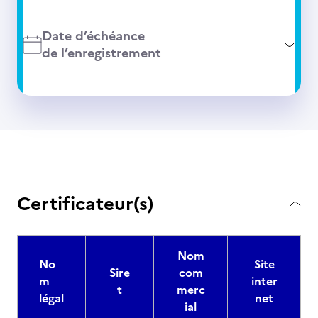
Date d’échéance
de l’enregistrement
Certificateur(s)
Nom
No
Site
Sire
com
m
inter
t
merc
légal
net
ial