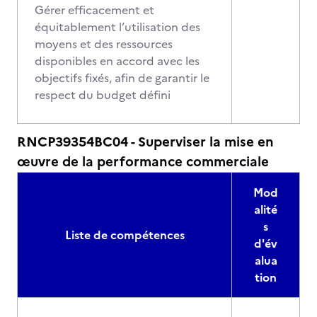
Gérer efficacement et
équitablement l’utilisation des
moyens et des ressources
disponibles en accord avec les
objectifs fixés, afin de garantir le
respect du budget défini
RNCP39354BC04 - Superviser la mise en
œuvre de la performance commerciale
Mod
alité
s
Liste de compétences
d'év
alua
tion