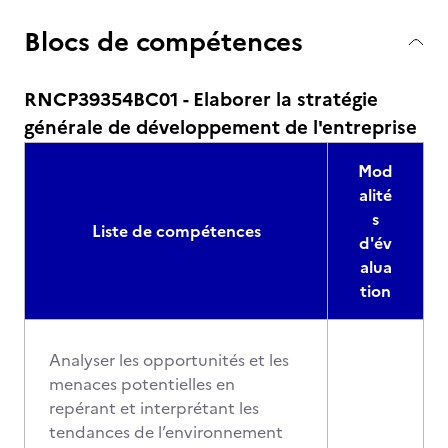
Blocs de compétences
RNCP39354BC01 - Elaborer la stratégie
générale de développement de l'entreprise
Mod
alité
s
Liste de compétences
d'év
alua
tion
Analyser les opportunités et les
menaces potentielles en
repérant et interprétant les
tendances de l’environnement