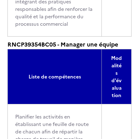
intégrant des pratiques
responsables afin de renforcer la
qualité et la performance du
processus commercial
RNCP39354BC05 - Manager une équipe
Mod
alité
s
Liste de compétences
d'év
alua
tion
Planifier les activités en
établissant une feuille de route
de chacun afin de répartir la