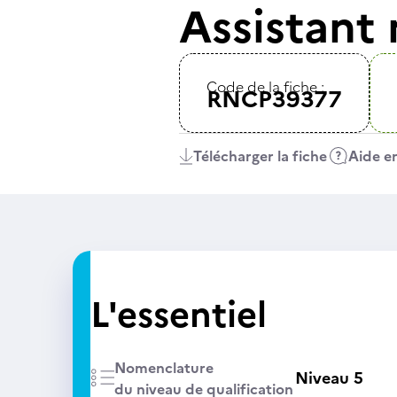
Assistant 
Code de la fiche :
RNCP39377
Télécharger la fiche
Aide en
L'essentiel
Nomenclature
Niveau 5
du niveau de qualification