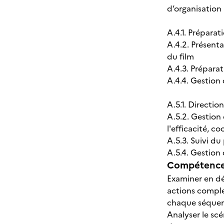
d’organisation
A.4.1. Prépara
A.4.2. Présent
du film
A.4.3. Préparat
A.4.4. Gestion 
A.5.1. Directio
A.5.2. Gestion
l'efficacité, c
A.5.3. Suivi du
A.5.4. Gestion 
Compétences
Examiner en dét
actions comple
chaque séquenc
Analyser le scé