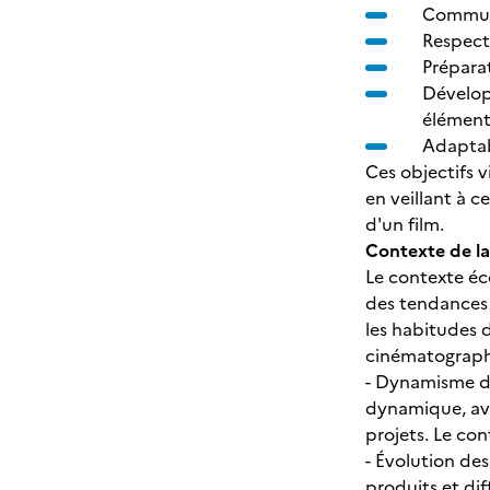
Communi
Respect
Prépara
Développ
élément
Adaptab
Ces objectifs v
en veillant à c
d'un film.
Contexte de la
Le contexte éc
des tendances 
les habitudes 
cinématographi
- Dynamisme de
dynamique, ave
projets. Le co
- Évolution de
produits et di