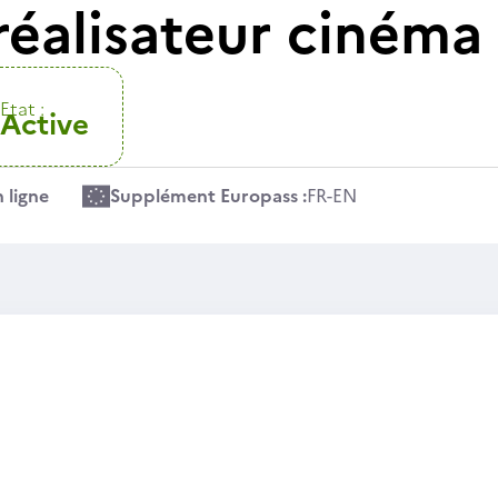
réalisateur cinéma
Etat :
Active
 ligne
Supplément Europass :
FR
-
EN