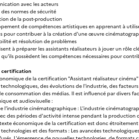
cation avec les acteurs
 des normes de sécurité
tion de la post-production
ement de compétences artistiques en apprenant à utiliser l
s pour contribuer à la création d'une œuvre cinématograp
ilité et résolution de problèmes
isent à préparer les assistants réalisateurs à jouer un rôle
e qu'ils possèdent les compétences nécessaires pour contribu
 certification
onomique de la certification "Assistant réalisateur cinéma
technologiques, des évolutions de l'industrie, des facteu
de consommation des médias. Il est influencé par divers fac
que et audiovisuelle :
 l'industrie cinématographique : L'industrie cinématograp
c des périodes d'activité intense pendant la production de
ntexte économique de la certification est donc étroitement 
s technologies et des formats : Les avancées technologiques
ffusés. L'émergence de nouvelles technologies, de formats c