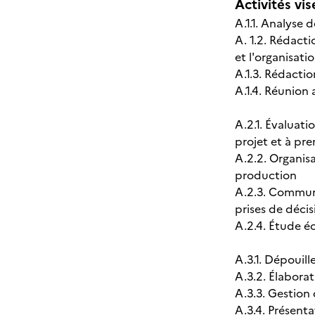
Activités vis
A.1.1. Analyse 
A. 1.2. Rédact
et l'organisati
A.1.3. Rédacti
A.1.4. Réunion 
A.2.1. Évaluat
projet et à pre
A.2.2. Organis
production
A.2.3. Communi
prises de décis
A.2.4. Étude 
A.3.1. Dépouil
A.3.2. Élabora
A.3.3. Gestion
A.3.4. Présent