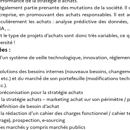
erformance de la stratégie d’achats.
 également partie prenante des mutations de la société. Il 
reprise, en promouvant des achats responsables. Il est a
culièrement les achats : analyse prédictive des données,
’IA, …
t le type de projets d’achats sont donc très variables, ce 
rsité !
ées :
d’un système de veille technologique, innovation, régleme
olutions des besoins internes (nouveaux besoins, changeme
, etc.) et du marché́ de son portefeuille (modifications te
c.).
préconisation pour la stratégie achats
la stratégie achats – marketing achat sur son périmètre / p
éfinition de besoin d’achat
 la rédaction d’un cahier des charges fonctionnel / cahier 
rage), prospection, e-sourcing
des marchés y compris marchés publics