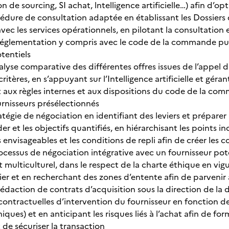
n de sourcing, SI achat, lntelligence artificielle…) afin d’op
cédure de consultation adaptée en établissant les Dossiers
vec les services opérationnels, en pilotant la consultation
réglementation y compris avec le code de la commande pub
tentiels
alyse comparative des différentes offres issues de l’appel d’
ritères, en s’appuyant sur l’Intelligence artificielle et gér
ux règles internes et aux dispositions du code de la comm
ournisseurs présélectionnés
atégie de négociation en identifiant des leviers et préparer la
er et les objectifs quantifiés, en hiérarchisant les points 
 envisageables et les conditions de repli afin de créer les
ocessus de négociation intégrative avec un fournisseur pot
t multiculturel, dans le respect de la charte éthique en vig
ier et en recherchant des zones d’entente afin de parvenir 
 rédaction de contrats d’acquisition sous la direction de la 
contractuelles d’intervention du fournisseur en fonction de
es) et en anticipant les risques liés à l’achat afin de form
 de sécuriser la transaction