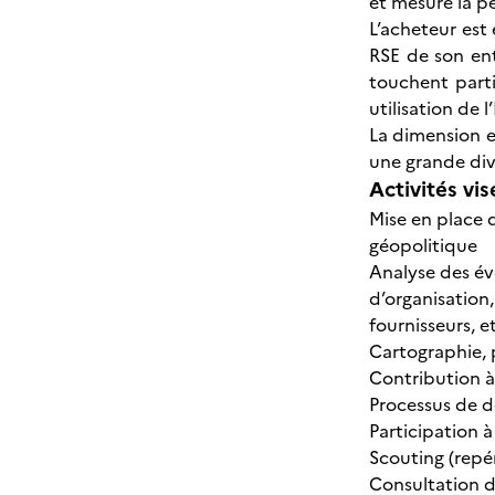
et mesure la p
L’acheteur est
RSE de son ent
touchent parti
utilisation de l
La dimension e
une grande dive
Activités vis
Mise en place 
géopolitique
Analyse des év
d’organisation
fournisseurs, et
Cartographie, 
Contribution à 
Processus de d
Participation à
Scouting (repé
Consultation 