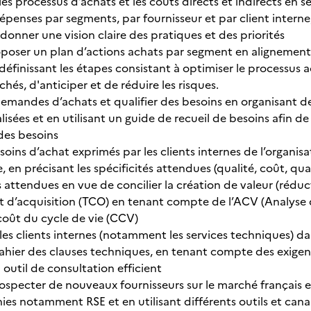
es processus d’achats et les coûts directs et indirects en s
épenses par segments, par fournisseur et par client interne, 
e donner une vision claire des pratiques et des priorités
oposer un plan d’actions achats par segment en alignement 
 définissant les étapes consistant à optimiser le processus 
hés, d'anticiper et de réduire les risques.
 demandes d’achats et qualifier des besoins en organisant d
alisées et en utilisant un guide de recueil de besoins afin de
 des besoins
soins d’achat exprimés par les clients internes de l’organisa
, en précisant les spécificités attendues (qualité, coût, quan
 attendues en vue de concilier la création de valeur (rédu
ût d’acquisition (TCO) en tenant compte de l’ACV (Analyse d
 coût du cycle de vie (CCV)
s clients internes (notamment les services techniques) da
cahier des clauses techniques, en tenant compte des exigen
outil de consultation efficient
rospecter de nouveaux fournisseurs sur le marché français et
ies notamment RSE et en utilisant différents outils et canau