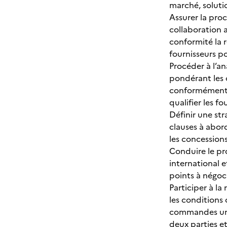
marché, solutio
Assurer la pro
collaboration a
conformité la 
fournisseurs po
Procéder à l’an
pondérant les c
conformément a
qualifier les f
Définir une str
clauses à abord
les concessions
Conduire le pr
international e
points à négoc
Participer à la
les conditions 
commandes uniqu
deux parties et