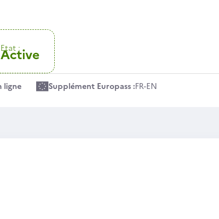
Etat :
Active
 ligne
Supplément Europass :
FR
-
EN