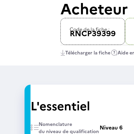
Acheteur
Code de la fiche :
RNCP39399
Télécharger la fiche
Aide en
L'essentiel
Nomenclature
Niveau 6
du niveau de qualification