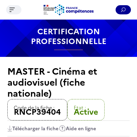
Ouvrir le menu de navigation
Reche
Contenu
Recherche
Menu
Pied de page
CERTIFICATION
PROFESSIONNELLE
MASTER - Cinéma et
audiovisuel (fiche
nationale)
Code de la fiche :
Etat :
RNCP39404
Active
Télécharger la fiche
Aide en ligne