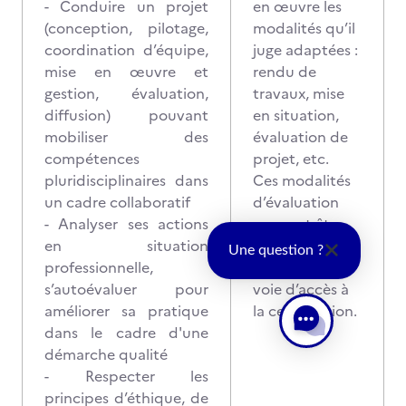
- Conduire un projet
en œuvre les
(conception, pilotage,
modalités qu’il
coordination d’équipe,
juge adaptées :
mise en œuvre et
rendu de
gestion, évaluation,
travaux, mise
diffusion) pouvant
en situation,
mobiliser des
évaluation de
compétences
projet, etc.
pluridisciplinaires dans
Ces modalités
un cadre collaboratif
d’évaluation
- Analyser ses actions
peuvent être
en situation
adaptées en
Une question ?
professionnelle,
fonction de la
s’autoévaluer pour
voie d’accès à
améliorer sa pratique
la certification.
dans le cadre d'une
démarche qualité
- Respecter les
principes d’éthique, de