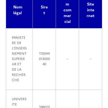
m
Site
Nom
Sire
com
inte
légal
t
mer
rnet
cial
MINISTE
RE DE
L'ENSEIG
NEMENT
110044
SUPERIE
013000
-
-
UR ET
40
DE LA
RECHER
CHE
UNIVERS
ITE
198013