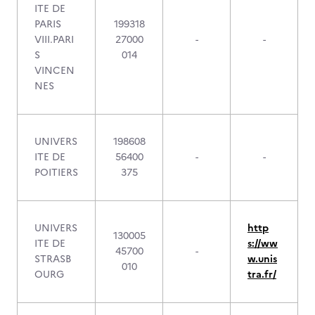
ITE DE
PARIS
199318
VIII.PARI
27000
-
-
S
014
VINCEN
NES
UNIVERS
198608
ITE DE
56400
-
-
POITIERS
375
UNIVERS
http
130005
ITE DE
s://ww
45700
-
STRASB
w.unis
010
OURG
tra.fr/