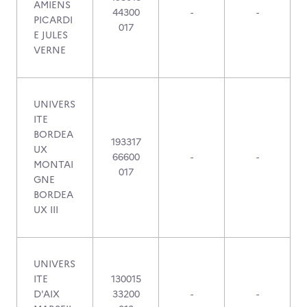
AMIENS
44300
-
-
PICARDI
017
E JULES
VERNE
UNIVERS
ITE
BORDEA
193317
UX
66600
-
-
MONTAI
017
GNE
BORDEA
UX III
UNIVERS
ITE
130015
D'AIX
33200
-
-