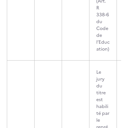
(Art.
R
338-6
du
Code
de
l’Educ
ation)
Le
jury
du
titre
est
habili
té par
le
repré