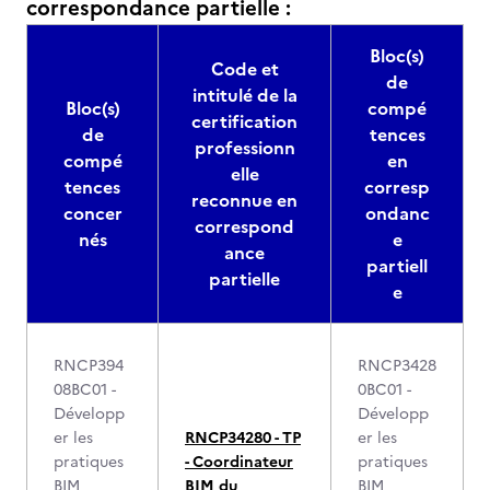
correspondance partielle :
Bloc(s)
Code et
de
intitulé de la
Bloc(s)
compé
certification
de
tences
professionn
compé
en
elle
tences
corresp
reconnue en
concer
ondanc
correspond
nés
e
ance
partiell
partielle
e
RNCP394
RNCP3428
08BC01 -
0BC01 -
Développ
Développ
er les
RNCP34280 - TP
er les
pratiques
- Coordinateur
pratiques
BIM
BIM du
BIM