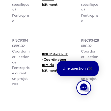
spécifique
bâtiment
spécifique
s à
s à
l'entrepris
l'entrepris
e
e
RNCP394
RNCP3428
08BC02 -
0BC02 -
Coordonn
Coordonn
RNCP34280 - TP
er l'action
er l'action
- Coordinateur
de
de
BIM du
l'entrepris
l'entrepris
Une question ?
bâtiment
e durant
e durant
un projet
un projet
BIM
BIM