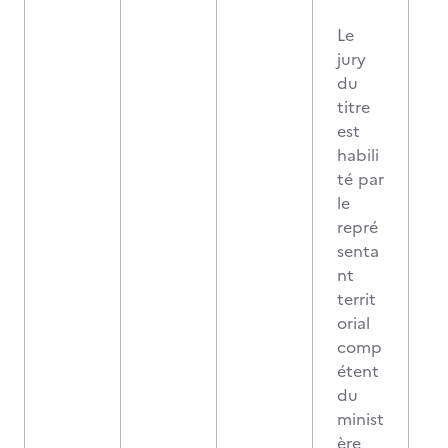
Le
jury
du
titre
est
habili
té par
le
repré
senta
nt
territ
orial
comp
étent
du
minist
ère