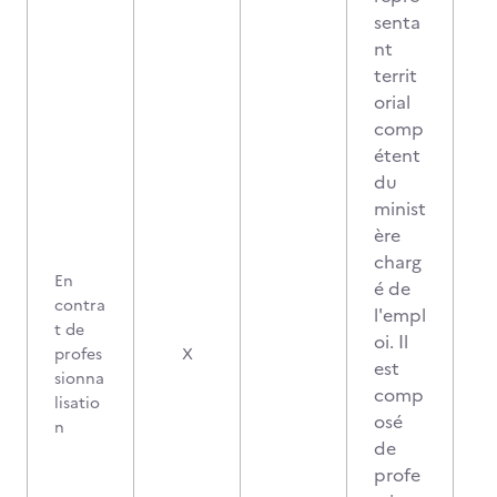
senta
nt
territ
orial
comp
étent
du
minist
ère
charg
En
é de
contra
l'empl
t de
oi. Il
profes
X
est
sionna
comp
lisatio
osé
n
de
profe