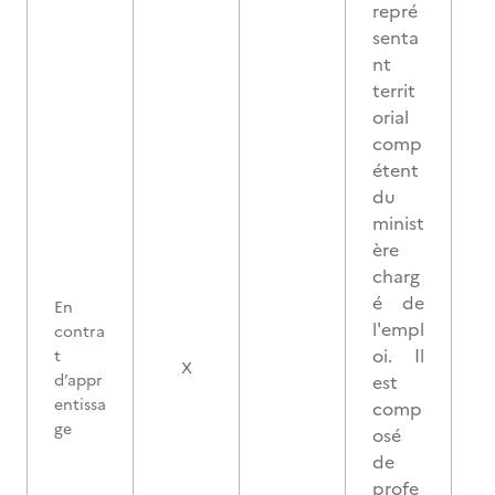
repré
senta
nt
territ
orial
comp
étent
du
minist
ère
charg
é de
En
l'empl
contra
oi. Il
t
X
d’appr
est
entissa
comp
ge
osé
de
profe