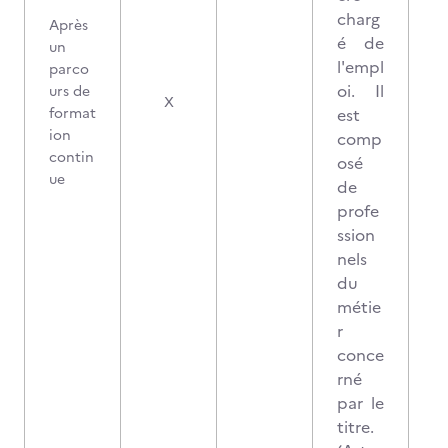
charg
Après
é de
un
l'empl
parco
oi. Il
urs de
X
format
est
ion
comp
contin
osé
ue
de
profe
ssion
nels
du
métie
r
conce
rné
par le
titre.