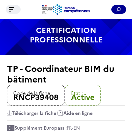
Ouvrir le menu de navigation
Reche
Contenu
Recherche
Menu
Pied de page
CERTIFICATION
PROFESSIONNELLE
TP - Coordinateur BIM du
bâtiment
Code de la fiche :
Etat :
RNCP39408
Active
Télécharger la fiche
Aide en ligne
Supplément Europass :
FR
-
EN