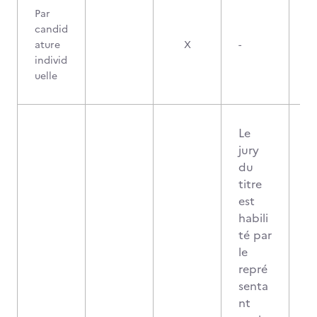
Par
candid
ature
X
-
individ
uelle
Le
jury
du
titre
est
habili
té par
le
repré
senta
nt