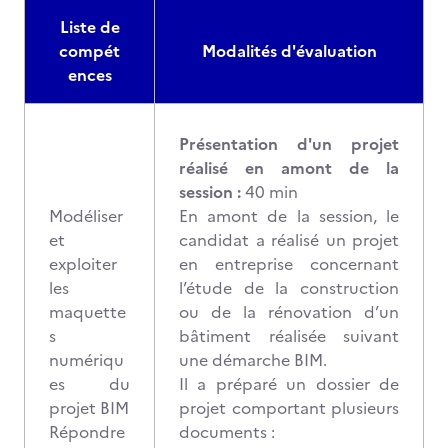
Liste de
compét
Modalités d'évaluation
ences
Présentation d'un projet
réalisé en amont de la
session :
40 min
Modéliser
En amont de la session, le
et
candidat a réalisé un projet
exploiter
en entreprise concernant
les
l’étude de la construction
maquette
ou de la rénovation d’un
s
bâtiment réalisée suivant
numériqu
une démarche BIM.
es du
Il a préparé un dossier de
projet BIM
projet comportant plusieurs
Répondre
documents :