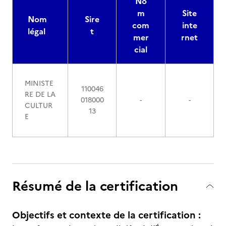
No
m
Site
Nom
Sire
com
inte
légal
t
mer
rnet
cial
MINISTE
110046
RE DE LA
018000
-
-
CULTUR
13
E
Résumé de la certification
Objectifs et contexte de la certification :