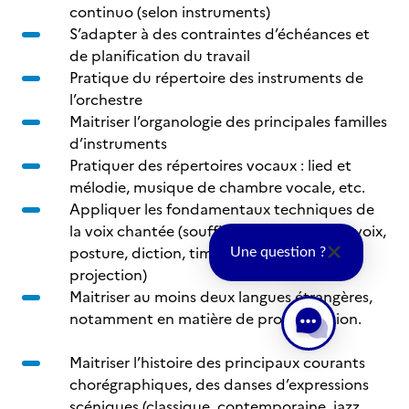
continuo (selon instruments)
S’adapter à des contraintes d’échéances et
de planification du travail
Pratique du répertoire des instruments de
l’orchestre
Maitriser l’organologie des principales familles
d’instruments
Pratiquer des répertoires vocaux : lied et
mélodie, musique de chambre vocale, etc.
Appliquer les fondamentaux techniques de
la voix chantée (souffle, placement de la voix,
posture, diction, timbre, intonation et
Une question ?
projection)
Maitriser au moins deux langues étrangères,
notamment en matière de prononciation.
Maitriser l’histoire des principaux courants
chorégraphiques, des danses d’expressions
scéniques (classique, contemporaine, jazz,