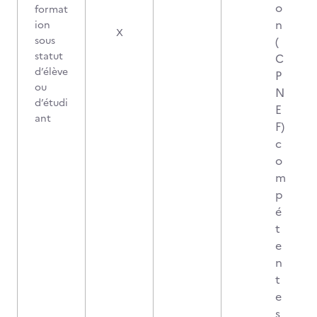
o
format
n
ion
X
sous
(
statut
C
d’élève
P
ou
N
d’étudi
E
ant
F)
c
o
m
p
é
t
e
n
t
e
s