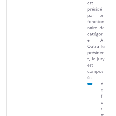
est
présidé
par un
fonction
naire de
catégori
e A.
Outre le
présiden
t, le jury
est
compos
é :
d
e
f
o
r
m