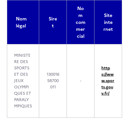
No
m
Site
Nom
Sire
com
inte
légal
t
mer
rnet
cial
MINISTE
RE DES
SPORTS
http
ET DES
130016
s://ww
JEUX
58700
-
w.spor
OLYMPI
011
ts.gou
QUES ET
v.fr/
PARALY
MPIQUES