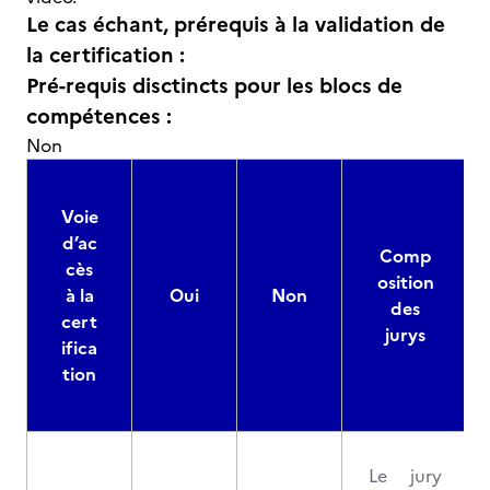
Le cas échant, prérequis à la validation de
la certification :
Pré-requis disctincts pour les blocs de
compétences :
Non
Voie
d’ac
Comp
cès
osition
à la
Oui
Non
des
cert
jurys
ifica
tion
Le jury