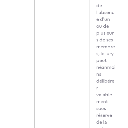
de
l'absenc
e d'un
ou de
plusieur
s de ses
membre
s, le jury
peut
néanmoi
ns
délibére
r
valable
ment
sous
réserve
de la