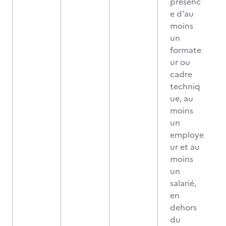
présenc
e d'au
moins
un
formate
ur ou
cadre
techniq
ue, au
moins
un
employe
ur et au
moins
un
salarié,
en
dehors
du