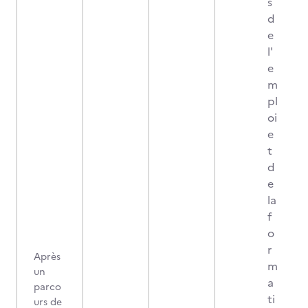
s
d
e
l'
e
m
pl
oi
e
t
d
e
la
f
o
r
Après
m
un
a
parco
ti
urs de