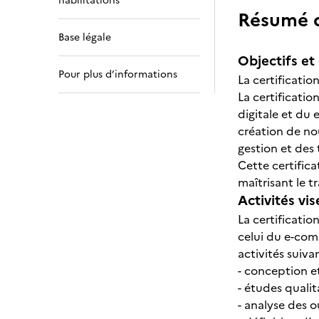
habilitations
Résumé de
Base légale
Objectifs et 
Pour plus d’informations
La certificati
La certificati
digitale et du
création de no
gestion et des
Cette certific
maîtrisant le t
Activités vis
La certificatio
celui du e-comm
activités suivan
- conception et
- études qualit
- analyse des ou