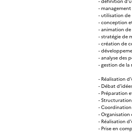
- définition d
- management d
- utilisation de
- conception e
- animation de
- stratégie de
- création de 
- développemen
- analyse des 
- gestion de la 
- Réalisation 
- Débat d’idée
- Préparation 
- Structuratio
- Coordination
- Organisation
- Réalisation d
- Prise en com