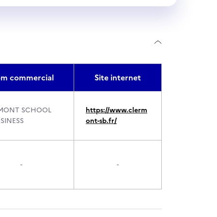
m commercial
Site internet
MONT SCHOOL
https://www.clerm
USINESS
ont-sb.fr/
-
-