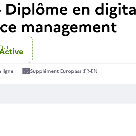
- Diplôme en digit
ce management
Etat :
Active
 ligne
Supplément Europass :
FR
-
EN