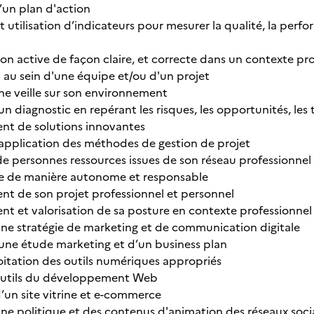
’un plan d'action
 utilisation d’indicateurs pour mesurer la qualité, la perfo
n active de façon claire, et correcte dans un contexte pro
n au sein d'une équipe et/ou d'un projet
ne veille sur son environnement
’un diagnostic en repérant les risques, les opportunités, les
nt de solutions innovantes
t application des méthodes de gestion de projet
 de personnes ressources issues de son réseau professionnel
ge de manière autonome et responsable
t de son projet professionnel et personnel
t et valorisation de sa posture en contexte professionnel
’une stratégie de marketing et de communication digitale
d’une étude marketing et d’un business plan
loitation des outils numériques appropriés
 outils du développement Web
’un site vitrine et e-commerce
’une politique et des contenus d'animation des réseaux soc