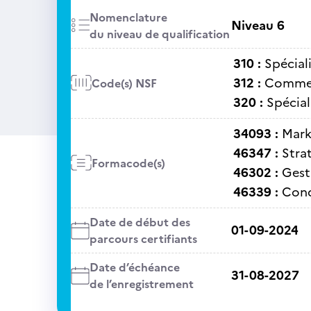
Nomenclature
Niveau 6
du niveau de qualification
310 :
Spécial
312 :
Commer
Code(s) NSF
320 :
Spécial
34093 :
Mark
46347 :
Stra
Formacode(s)
46302 :
Gest
46339 :
Cond
Date de début des
01-09-2024
parcours certifiants
Date d’échéance
31-08-2027
de l’enregistrement