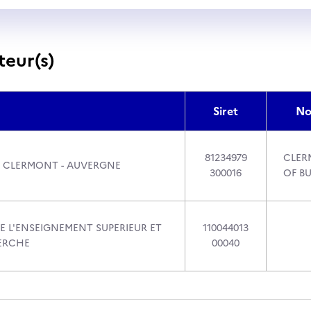
teur(s)
Siret
No
81234979
CLER
 CLERMONT - AUVERGNE
300016
OF B
E L'ENSEIGNEMENT SUPERIEUR ET
110044013
ERCHE
00040