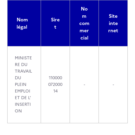
No
m
Site
Nom
Sire
com
inte
légal
t
mer
rnet
cial
MINISTE
RE DU
TRAVAIL
DU
110000
PLEIN
072000
-
-
EMPLOI
14
ET DE L'
INSERTI
ON