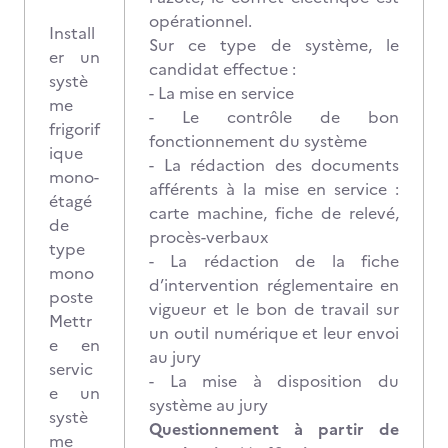
opérationnel.
Install
Sur ce type de système, le
er un
candidat effectue :
systè
- La mise en service
me
- Le contrôle de bon
frigorif
fonctionnement du système
ique
- La rédaction des documents
mono-
afférents à la mise en service :
étagé
carte machine, fiche de relevé,
de
procès-verbaux
type
- La rédaction de la fiche
mono
d’intervention réglementaire en
poste
vigueur et le bon de travail sur
Mettr
un outil numérique et leur envoi
e en
au jury
servic
- La mise à disposition du
e un
système au jury
systè
Questionnement à partir de
me