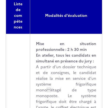
Liste
de
com
Modalités d'évaluation
péte
nces
Mise en situation
professionnelle : 2 h 30 min
En atelier, tous les candidats en
simultané en présence du jury :
A partir d’un dossier technique
et de consignes, le candidat
réalise la mise en service d’un
système frigorifique
monoétagé de type
monoposte. Le système
frigorifique doit être chargé à
l'azote, le coffret électrique est