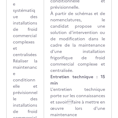
conditionnelle et
e
prévisionnelle.
systématiq
À partir de schémas et de
ue des
nomenclatures, le
installations
candidat propose une
de froid
solution d'intervention ou
commercial
de modification dans le
complexes
cadre de la maintenance
et
d’une installation
centralisées
frigorifique de froid
Réaliser la
commercial complexe et
maintenanc
centralisée.
e
Entretien technique : 15
conditionn
min
elle et
L'entretien technique
prévisionnel
porte sur les connaissances
le des
et savoirfaire à mettre en
installations
œuvre lors d'une
de froid
maintenance
commercial