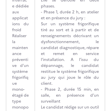
interfac
Elle se déroule en deux
e dédiée
phases.
aux
- Phase 1, durée 2 h, en atelier
applicat
et en présence du jury :
ions du
Sur un système frigorifique
froid
tiré au sort et à partir et de
Réaliser
renseignements décrivant un
la
dysfonctionnement, le
mainten
candidat diagnostique, répare
ance
et remet en service
préventi
l’installation. A l’issu du
ve d'un
dépannage, le candidat
système
restitue le système frigorifique
frigorifiq
au jury qui joue le rôle du
ue
client.
mono-
- Phase 2, durée 15 min, en
étagé de
salle, en présence d’un
type
surveillant
monopo
Le candidat rédige sur un outil