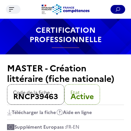
Ouvrir le menu de navigation
Reche
Contenu
Recherche
Menu
Pied de page
CERTIFICATION
PROFESSIONNELLE
MASTER - Création
littéraire (fiche nationale)
Code de la fiche :
Etat :
RNCP39463
Active
Télécharger la fiche
Aide en ligne
Supplément Europass :
FR
-
EN