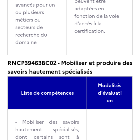
peuvent être
avancés pour un
adaptées en
ou plusieurs
fonction de la voie
métiers ou
d’accès à la
secteurs de
certification.
recherche du
domaine
RNCP39463BC02 - Mobiliser et produire des
savoirs hautement spécialisés
Modalités
Liste de compétences
d'évaluati
on
- Mobiliser des savoirs
hautement spécialisés,
dont certains sont à