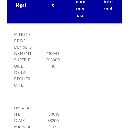
com
inte
légal
t
mer
rnet
cial
MINISTE
RE DE
L'ENSEIG
NEMENT
110044
SUPERIE
013000
-
-
UR ET
40
DE LA
RECHER
CHE
UNIVERS
ITE
130015
D'AIX
33200
-
-
MARSEIL
013