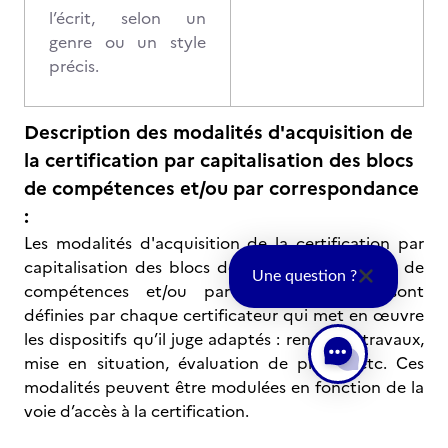
l’écrit, selon un
genre ou un style
précis.
Description des modalités d'acquisition de
la certification par capitalisation des blocs
de compétences et/ou par correspondance
:
Les modalités d'acquisition de la certification par
capitalisation des blocs de compétences blocs de
Une question ?
compétences et/ou par correspondance sont
définies par chaque certificateur qui met en œuvre
les dispositifs qu’il juge adaptés : rendu de travaux,
mise en situation, évaluation de projet, etc. Ces
modalités peuvent être modulées en fonction de la
voie d’accès à la certification.