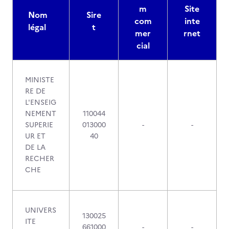
m
Site
Nom
Sire
com
inte
légal
t
mer
rnet
cial
MINISTE
RE DE
L'ENSEIG
NEMENT
110044
SUPERIE
013000
-
-
UR ET
40
DE LA
RECHER
CHE
UNIVERS
130025
ITE
661000
-
-