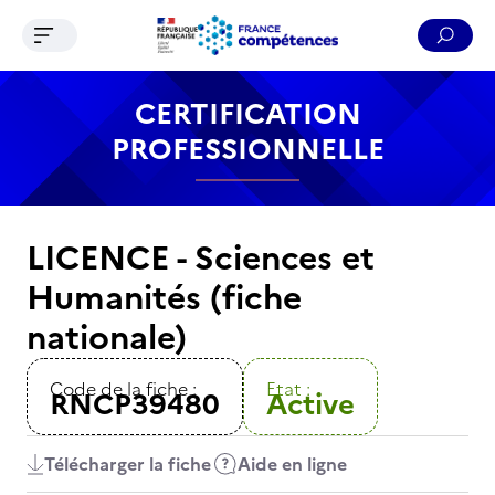
Ouvrir le menu de navigation
Reche
Contenu
Recherche
Menu
Pied de page
CERTIFICATION
PROFESSIONNELLE
LICENCE - Sciences et
Humanités (fiche
nationale)
Code de la fiche :
Etat :
RNCP39480
Active
Télécharger la fiche
Aide en ligne