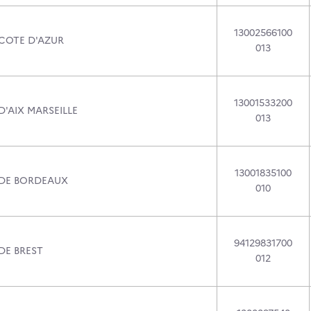
13002566100
 COTE D'AZUR
013
13001533200
D'AIX MARSEILLE
013
13001835100
 DE BORDEAUX
010
94129831700
DE BREST
012