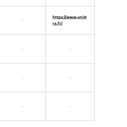
https://www.unist
-
ra.fr/
-
-
-
-
-
-