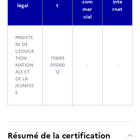
com
inte
légal
t
mer
rnet
cial
MINISTE
RE DE
L'EDUCA
TION
110043
NATION
015000
-
-
ALE ET
12
DE LA
JEUNESS
E
Résumé de la certification