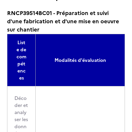
RNCP39514BC01 - Préparation et suivi
d'une fabrication et d'une mise en oeuvre
sur chantier
List
e de
com
Modalités d'évaluation
pét
enc
es
Déco
der et
analy
ser les
donn