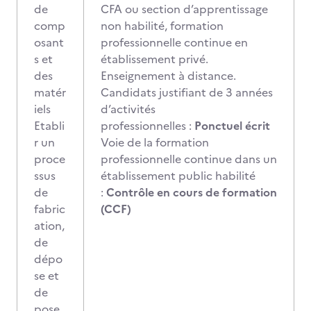
de
CFA ou section d’apprentissage
comp
non habilité, formation
osant
professionnelle continue en
s et
établissement privé.
des
Enseignement à distance.
matér
Candidats justifiant de 3 années
iels
d’activités
Etabli
professionnelles :
Ponctuel écrit
r un
Voie de la formation
proce
professionnelle continue dans un
ssus
établissement public habilité
de
:
Contrôle en cours de formation
fabric
(CCF)
ation,
de
dépo
se et
de
pose