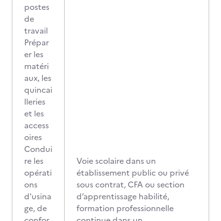
postes
de
travail
Prépar
er les
matéri
aux, les
quincai
lleries
et les
access
oires
Condui
re les
Voie scolaire dans un
opérati
établissement public ou privé
ons
sous contrat, CFA ou section
d'usina
d’apprentissage habilité,
ge, de
formation professionnelle
confor
continue dans un