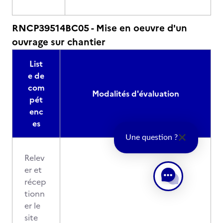
RNCP39514BC05 - Mise en oeuvre d'un
ouvrage sur chantier
List
e de
com
Modalités d'évaluation
pét
enc
es
Une question ?
Relev
er et
récep
tionn
er le
site