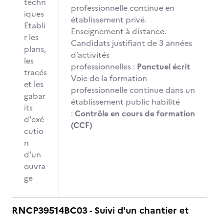
techn
professionnelle continue en
iques
établissement privé.
Etabli
Enseignement à distance.
r les
Candidats justifiant de 3 années
plans,
d’activités
les
professionnelles :
Ponctuel écrit
tracés
Voie de la formation
et les
professionnelle continue dans un
gabar
établissement public habilité
its
:
Contrôle en cours de formation
d'exé
(CCF)
cutio
n
d'un
ouvra
ge
RNCP39514BC03 - Suivi d'un chantier et