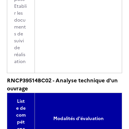
Etabli
r les
docu
ment
s de
suivi
de
réalis
ation
RNCP39514BC02 - Analyse technique d'un
ouvrage
List
e de
com
Modalités d'évaluation
pét
enc