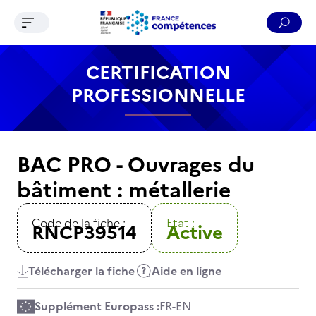
Ouvrir le menu de navigation
Reche
Contenu
Recherche
Menu
Pied de page
CERTIFICATION
PROFESSIONNELLE
BAC PRO - Ouvrages du
bâtiment : métallerie
Code de la fiche :
Etat :
RNCP39514
Active
Télécharger la fiche
Aide en ligne
Supplément Europass :
FR
-
EN