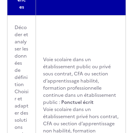
es
Déco
der et
analy
ser les
donn
Voie scolaire dans un
ées
établissement public ou privé
de
sous contrat, CFA ou section
défini
d’apprentissage habilité,
tion
formation professionnelle
Choisi
continue dans un établissement
r et
public :
Ponctuel écrit
adapt
Voie scolaire dans un
er des
établissement privé hors contrat,
soluti
CFA ou section d’apprentissage
ons
non habilité, formation