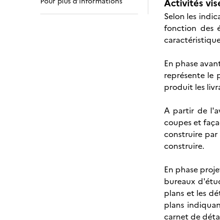
Pour plus d’informations
Activités vis
Selon les indic
fonction des 
caractéristiqu
En phase avant
représente le 
produit les liv
A partir de l'a
coupes et faça
construire par
construire.
En phase projet
bureaux d'étud
plans et les dé
plans indiquan
carnet de déta