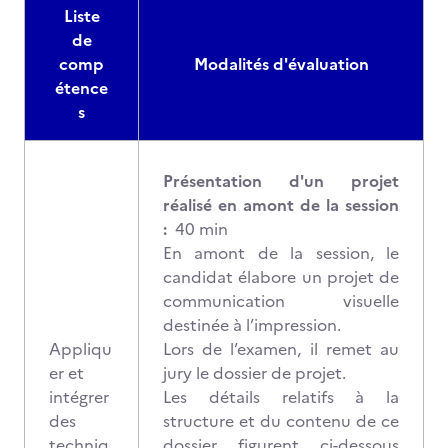
Liste
de
comp
Modalités d'évaluation
étence
s
Présentation d'un projet
réalisé en amont de la session
:
40 min
En amont de la session, le
candidat élabore un projet de
communication visuelle
destinée à l’impression.
Appliqu
Lors de l’examen, il remet au
er et
jury le dossier de projet.
intégrer
Les détails relatifs à la
des
structure et du contenu de ce
techniq
dossier figurent ci-dessous