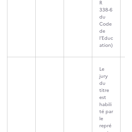
R
338-6
du
Code
de
l’Educ
ation)
Le
jury
du
titre
est
habili
té par
le
repré