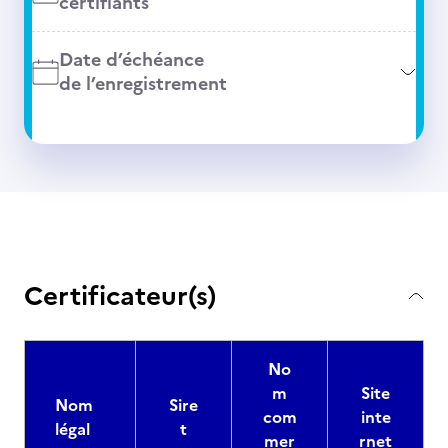
certifiants
Date d’échéance
de l’enregistrement
Certificateur(s)
No
m
Site
Nom
Sire
com
inte
légal
t
mer
rnet