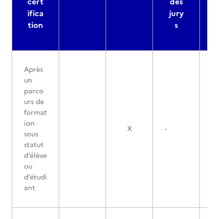
cert
des
ifica
jury
d
tion
s
Après
un
parco
urs de
format
ion
X
-
sous
statut
d’élève
ou
d’étudi
ant