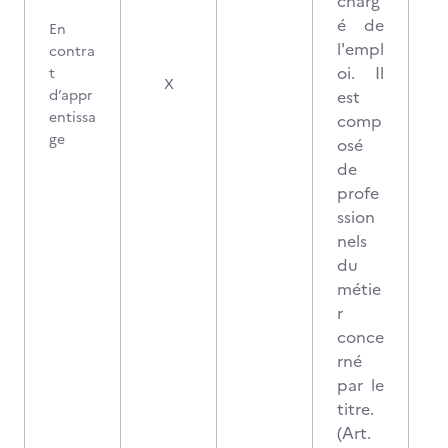
charg
é de
En
l'empl
contra
oi. Il
t
X
d’appr
est
entissa
comp
ge
osé
de
profe
ssion
nels
du
métie
r
conce
rné
par le
titre.
(Art.