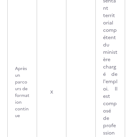
senta
nt
territ
orial
comp
étent
du
minist
ère
charg
Après
é de
un
l'empl
parco
oi. Il
urs de
X
format
est
ion
comp
contin
osé
ue
de
profe
ssion