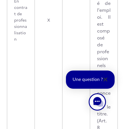
En
é de
contra
l'empl
t de
oi. Il
profes
X
est
sionna
comp
lisatio
osé
n
de
profe
ssion
nels
du
métie
Une question ?
r
conce
rné
par le
titre.
(Art.
R