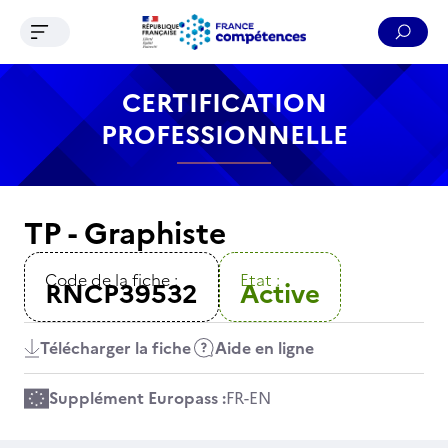
Ouvrir le menu de navigation
Reche
Contenu
Recherche
Menu
Pied de page
CERTIFICATION
PROFESSIONNELLE
TP - Graphiste
Code de la fiche :
Etat :
RNCP39532
Active
Télécharger la fiche
Aide en ligne
Supplément Europass :
FR
-
EN