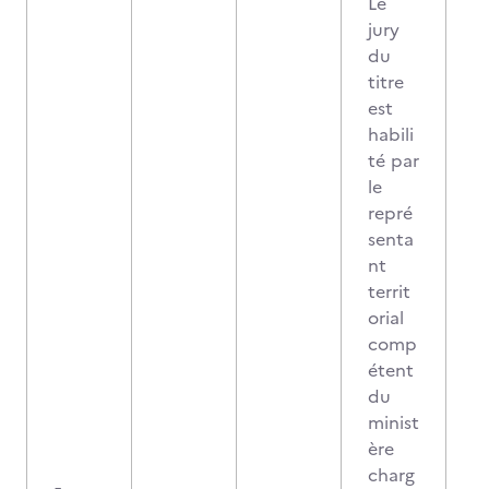
Le
jury
du
titre
est
habili
té par
le
repré
senta
nt
territ
orial
comp
étent
du
minist
ère
charg