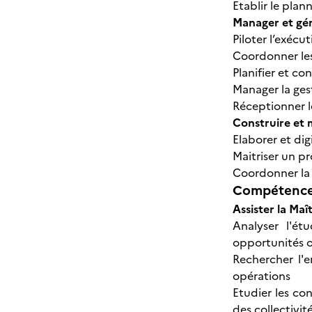
Etablir le plan
Manager et gér
Piloter l’exécu
Coordonner les
Planifier et co
Manager la gest
Réceptionner l
Construire et 
Elaborer et dig
Maitriser un p
Coordonner la
Compétences
Assister la Ma
Analyser l'ét
opportunités o
Rechercher l'e
opérations
Etudier les co
des collectivit