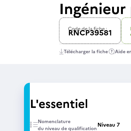
Ingénieur
Code de la fiche :
RNCP39581
Télécharger la fiche
Aide en
L'essentiel
Nomenclature
Niveau 7
du niveau de qualification