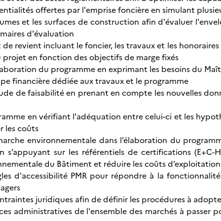
entialités offertes par l'emprise foncière en simulant plusi
olumes et les surfaces de construction afin d'évaluer l'env
aires d'évaluation
 de revient incluant le foncier, les travaux et les honorair
du projet en fonction des objectifs de marge fixés
'élaboration du programme en exprimant les besoins du Maît
ppe financière dédiée aux travaux et le programme
tude de faisabilité en prenant en compte les nouvelles don
ramme en vérifiant l'adéquation entre celui-ci et les hypoth
er les coûts
émarche environnementale dans l’élaboration du program
n s’appuyant sur les référentiels de certifications (E+C
nnementale du Bâtiment et réduire les coûts d’exploitatio
ègles d'accessibilité PMR pour répondre à la fonctionnalit
sagers
ntraintes juridiques afin de définir les procédures à adopt
èces administratives de l'ensemble des marchés à passer pou