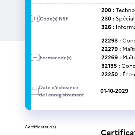
200 :
Technol
230 :
Spécial
Code(s) NSF
326 :
Informa
22293 :
Cond
22279 :
Maît
22269 :
Maît
Formacode(s)
32135 :
Cond
22250 :
Éco-
Date d’échéance
01-10-2029
de l’enregistrement
Certificateur(s)
Certifica