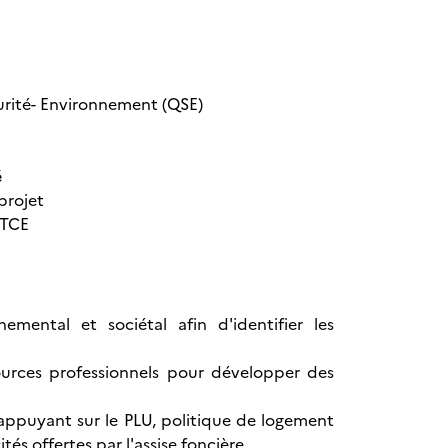
écurité- Environnement (QSE)
é
projet
 TCE
mental et sociétal afin d'identifier les
sources professionnels pour développer des
'appuyant sur le PLU, politique de logement
tés offertes par l'assise foncière