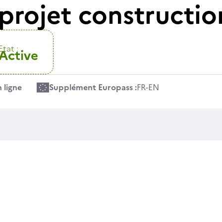
 projet constructio
Etat :
Active
 ligne
Supplément Europass :
FR
-
EN