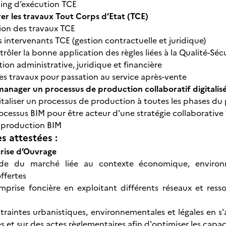
ning d’exécution TCE
er les travaux Tout Corps d’Etat (TCE)
tion des travaux TCE
 intervenants TCE (gestion contractuelle et juridique)
ntrôler la bonne application des règles liées à la Qualité-S
ion administrative, juridique et financière
es travaux pour passation au service après-vente
manager un processus de production collaboratif digitalis
italiser un processus de production à toutes les phases du 
rocessus BIM pour être acteur d’une stratégie collaborative
 production BIM
 attestées :
îtrise d’Ouvrage
ude du marché liée au contexte économique, environne
ffertes
mprise foncière en exploitant différents réseaux et res
ntraintes urbanistiques, environnementales et légales en s
és et sur des actes règlementaires afin d'optimiser les capaci