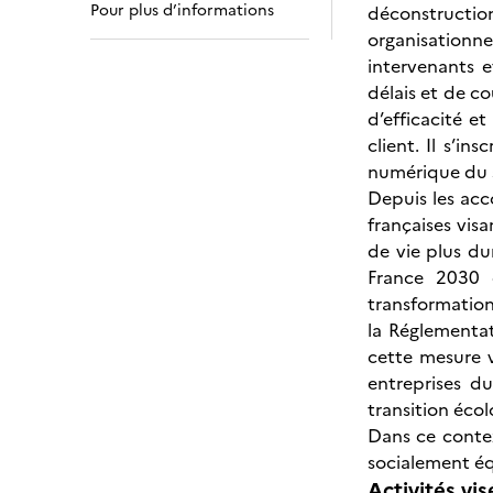
Pour plus d’informations
déconstruction
organisationne
intervenants 
délais et de c
d’efficacité e
client. Il s’i
numérique du s
Depuis les acc
françaises visa
de vie plus du
France 2030 
transformation 
la Réglementat
cette mesure v
entreprises d
transition écol
Dans ce conte
socialement éq
Activités vis