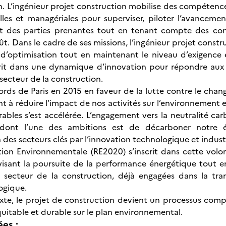
. L’ingénieur projet construction mobilise des compéten
lles et managériales pour superviser, piloter l’avancem
et des parties prenantes tout en tenant compte des cont
oût. Dans le cadre de ses missions, l’ingénieur projet con
t d’optimisation tout en maintenant le niveau d’exigence
nscrit dans une dynamique d’innovation pour répondre aux
ecteur de la construction.
ords de Paris en 2015 en faveur de la lutte contre le chan
nt à réduire l’impact de nos activités sur l’environnement 
rables s’est accélérée. L’engagement vers la neutralité car
dont l’une des ambitions est de décarboner notre é
des secteurs clés par l’innovation technologique et industr
ion Environnementale (RE2020) s’inscrit dans cette volon
isant la poursuite de la performance énergétique tout e
u secteur de la construction, déjà engagées dans la tra
ogique.
xte, le projet de construction devient un processus com
uitable et durable sur le plan environnemental.
ées :