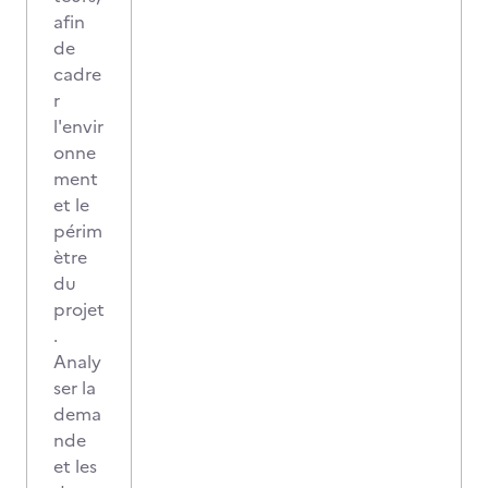
afin
de
cadre
r
l'envir
onne
ment
et le
périm
ètre
du
projet
.
Analy
ser la
dema
nde
et les