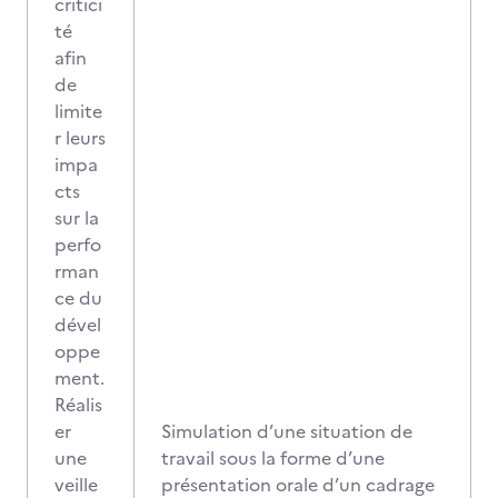
critici
té
afin
de
limite
r leurs
impa
cts
sur la
perfo
rman
ce du
dével
oppe
ment.
Réalis
er
Simulation d’une situation de
une
travail sous la forme d’une
veille
présentation orale d’un cadrage