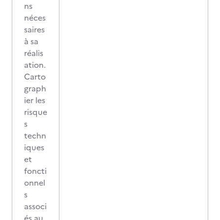
ns
néces
saires
à sa
réalis
ation.
Carto
graph
ier les
risque
s
techn
iques
et
foncti
onnel
s
associ
és au