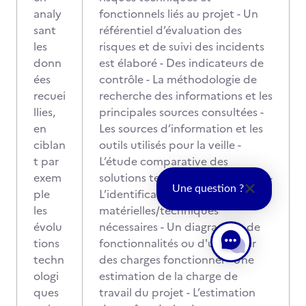
analy
fonctionnels liés au projet - Un
sant
référentiel d’évaluation des
les
risques et de suivi des incidents
donn
est élaboré - Des indicateurs de
ées
contrôle - La méthodologie de
recuei
recherche des informations et les
llies,
principales sources consultées -
en
Les sources d’information et les
ciblan
outils utilisés pour la veille -
t par
L’étude comparative des
exem
solutions techniques envisagées -
Une question ?
ple
L’identification des ressources
les
matérielles/techniques
évolu
nécessaires - Un diagramme de
tions
fonctionnalités ou d'un cahier
techn
des charges fonctionnel - Une
ologi
estimation de la charge de
ques
travail du projet - L’estimation