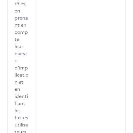
rôles,
en
prena
nt en
comp
te
leur
nivea
u
d’imp
licatio
n et
en
identi
fiant
les
futurs
utilisa
teurs,