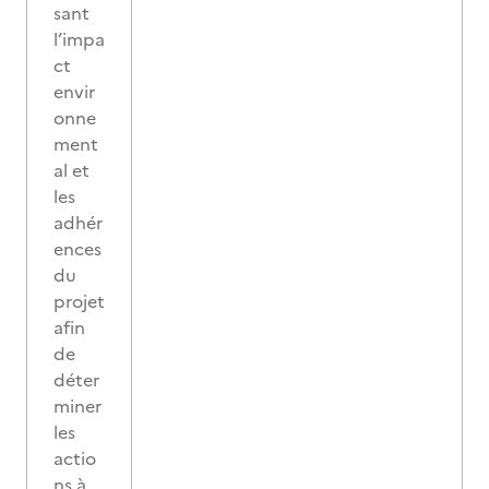
sant
l’impa
ct
envir
onne
ment
al et
les
adhér
ences
du
projet
afin
de
déter
miner
les
actio
ns à