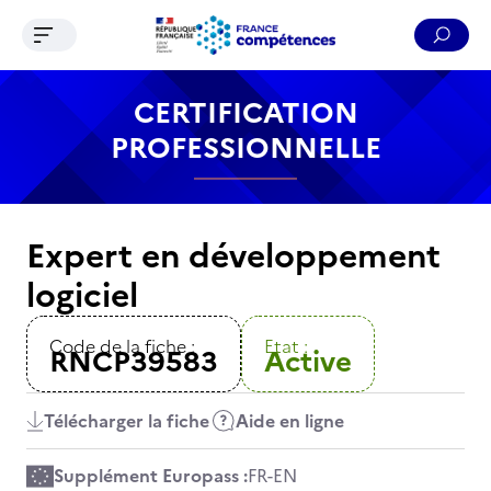
Ouvrir le menu de navigation
Reche
Contenu
Recherche
Menu
Pied de page
CERTIFICATION
PROFESSIONNELLE
Expert en développement
logiciel
Code de la fiche :
Etat :
RNCP39583
Active
Télécharger la fiche
Aide en ligne
Supplément Europass :
FR
-
EN