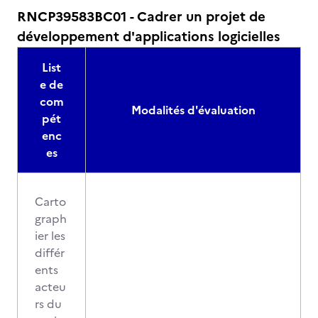
RNCP39583BC01 - Cadrer un projet de
développement d'applications logicielles
List
e de
com
Modalités d'évaluation
pét
enc
es
Carto
graph
ier les
différ
ents
acteu
rs du