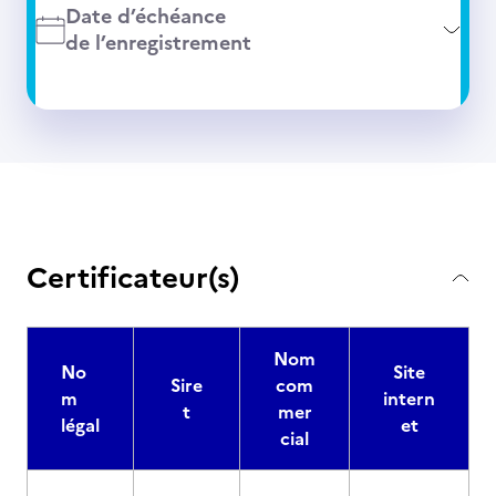
Date d’échéance
de l’enregistrement
Certificateur(s)
Nom
No
Site
Sire
com
m
intern
t
mer
légal
et
cial