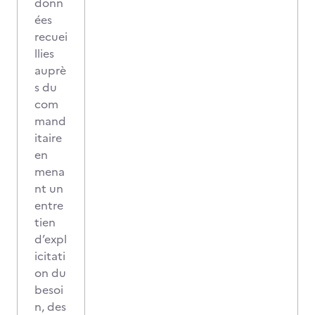
donn
ées
recuei
llies
auprè
s du
com
mand
itaire
en
mena
nt un
entre
tien
d’expl
icitati
on du
besoi
n, des