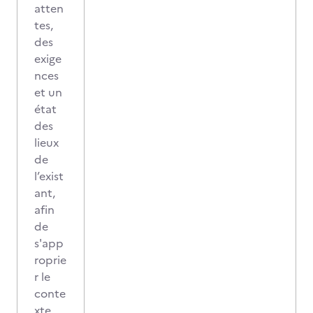
atten
tes,
des
exige
nces
et un
état
des
lieux
de
l’exist
ant,
afin
de
s'app
roprie
r le
conte
xte,