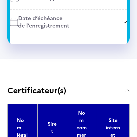
Date d’échéance
de l’enregistrement
Certificateur(s)
No
No
m
Site
Sire
m
com
intern
t
légal
mer
et