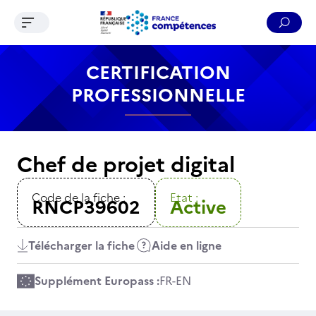
Ouvrir le menu de navigation
Reche
Contenu
Recherche
Menu
Pied de page
CERTIFICATION
PROFESSIONNELLE
Chef de projet digital
Code de la fiche :
Etat :
RNCP39602
Active
Télécharger la fiche
Aide en ligne
Supplément Europass :
FR
-
EN