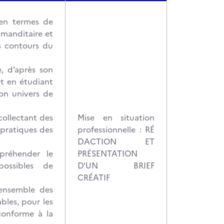
 en termes de
manditaire et
es contours du
, d’après son
et en étudiant
on univers de
collectant des
Mise en situation
 pratiques des
professionnelle : RÉ
DACTION ET
préhender le
PRÉSENTATION
possibles de
D'UN BRIEF
CRÉATIF
l’ensemble des
bles, pour les
 conforme à la