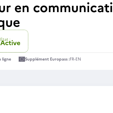
ur en communicati
que
Etat :
Active
 ligne
Supplément Europass :
FR
-
EN