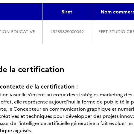
Siret
Nom commerc
STION EDUCATIVE
43259829000042
EFET STUDIO CR
 la certification
contexte de la certification :
on visuelle s’inscrit au cœur des stratégies marketing de
n effet, elle représente aujourd’hui la forme de publicité la p
te, le Concepteur en communication graphique et numériq
éatives et techniques pour développer des projets innova
or de l'intelligence artificielle générative a fait évoluer les
stique aiguisés.