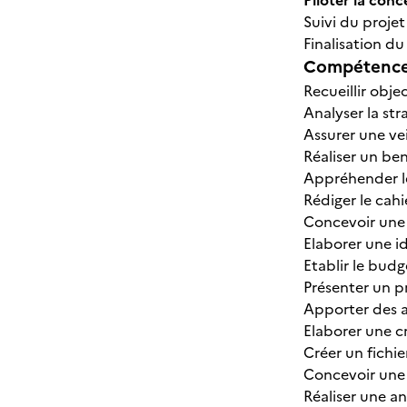
Piloter la con
Suivi du proj
Finalisation 
Compétences
Recueillir obje
Analyser la st
Assurer une ve
Réaliser un be
Appréhender le
Rédiger le cah
Concevoir une
Elaborer une id
Etablir le budg
Présenter un p
Apporter des a
Elaborer une c
Créer un fichie
Concevoir une i
Réaliser une 