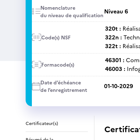
Nomenclature
Niveau 6
du niveau de qualification
320t :
Réalis
322n :
Techni
Code(s) NSF
322t :
Réalis
46301 :
Comm
Formacode(s)
46003 :
Info
Date d’échéance
01-10-2029
de l’enregistrement
Certificateur(s)
Certifica
Résumé de la