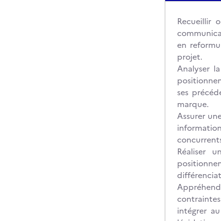
Recueillir
communicat
en reformul
projet.
Analyser l
positionnem
ses précéd
marque.
Assurer une
information
concurrents
Réaliser 
positionn
différenciat
Appréhende
contraintes
intégrer au