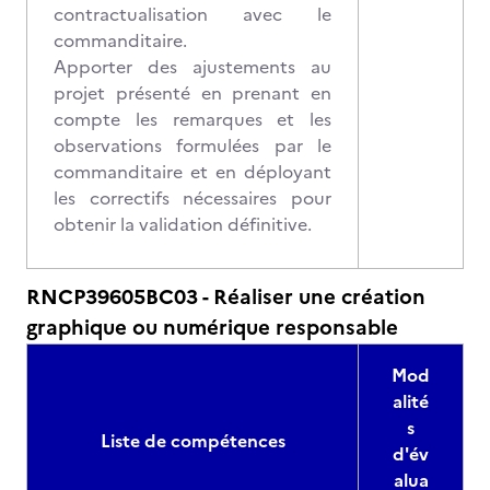
contractualisation avec le
commanditaire.
Apporter des ajustements au
projet présenté en prenant en
compte les remarques et les
observations formulées par le
commanditaire et en déployant
les correctifs nécessaires pour
obtenir la validation définitive.
RNCP39605BC03 - Réaliser une création
graphique ou numérique responsable
Mod
alité
s
Liste de compétences
d'év
alua