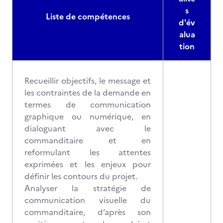
s
Liste de compétences
d'év
alua
tion
Recueillir objectifs, le message et
les contraintes de la demande en
termes de communication
graphique ou numérique, en
dialoguant avec le
commanditaire et en
reformulant les attentes
exprimées et les enjeux pour
définir les contours du projet.
Analyser la stratégie de
communication visuelle du
commanditaire, d’après son