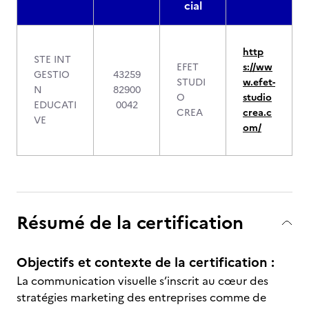
cial
http
STE INT
EFET
s://ww
GESTIO
43259
STUDI
w.efet-
N
82900
O
studio
EDUCATI
0042
CREA
crea.c
VE
om/
Résumé de la certification
Objectifs et contexte de la certification :
La communication visuelle s’inscrit au cœur des
stratégies marketing des entreprises comme de