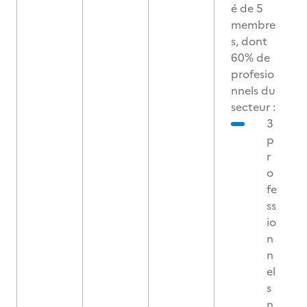
é de 5
membre
s, dont
60% de
profesio
nnels du
secteur :
3
p
r
o
fe
ss
io
n
n
el
s
n