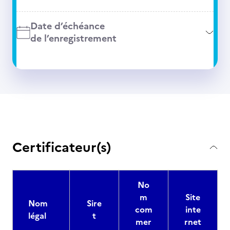
Date d’échéance
de l’enregistrement
Certificateur(s)
No
m
Site
Nom
Sire
com
inte
légal
t
mer
rnet