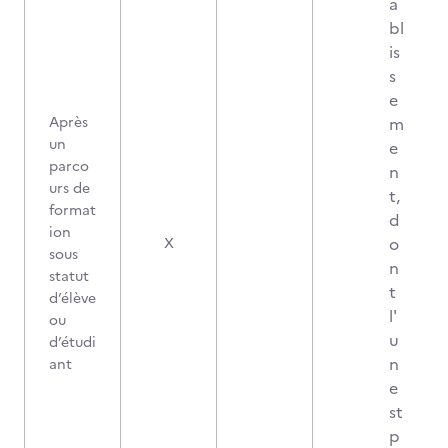
a
bl
is
s
e
Après
m
un
e
parco
n
urs de
t,
format
d
ion
o
X
sous
n
statut
t
d’élève
l'
ou
u
d’étudi
n
ant
e
st
p