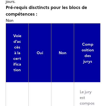
jours.
Pré-requis disctincts pour les blocs de
compétences :
Non
Voie
d’ac
Comp
cès
osition
à la
Oui
Non
des
cert
jurys
ifica
tion
Le jury
est
compos