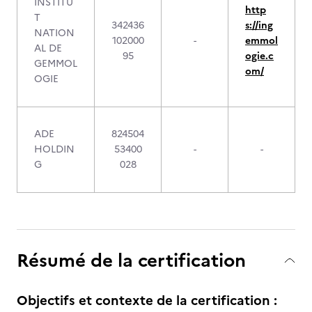
INSTITU
http
T
342436
s://ing
NATION
102000
-
emmol
AL DE
95
ogie.c
GEMMOL
om/
OGIE
ADE
824504
HOLDIN
53400
-
-
G
028
Résumé de la certification
Objectifs et contexte de la certification :