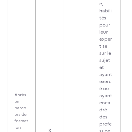
e,
habili
tés
pour
leur
exper
tise
sur le
sujet
et
ayant
exerc
é ou
Après
ayant
un
enca
parco
dré
urs de
des
format
profe
ion
0
ssion
X