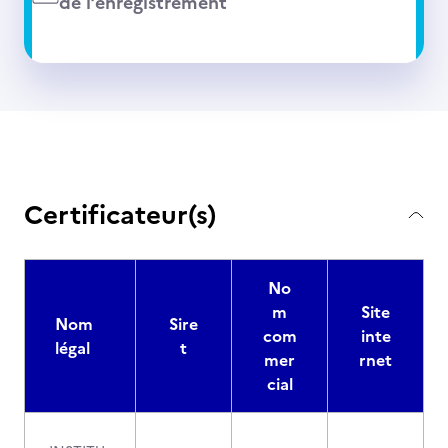
de l’enregistrement
Certificateur(s)
No
m
Site
Nom
Sire
com
inte
légal
t
mer
rnet
cial