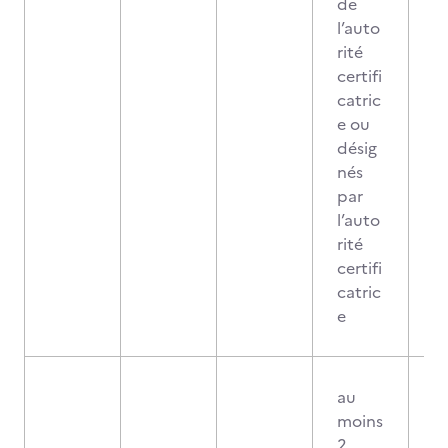
de
l’auto
rité
certifi
catric
e ou
désig
nés
par
l’auto
rité
certifi
catric
e
au
moins
2