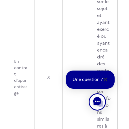
sur le
sujet
et
ayant
exerc
é ou
ayant
enca
dré
En
des
contra
profe
t
0
ssion
X
Une question ?
d’appr
nels
entissa
sur
ge
des fo
nctio
ns
similai
res à