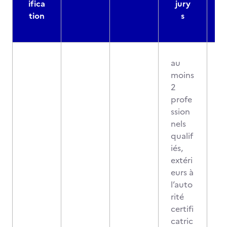
ifica
jury
d
tion
s
au
moins
2
profe
ssion
nels
qualif
iés,
extéri
eurs à
l’auto
rité
certifi
catric