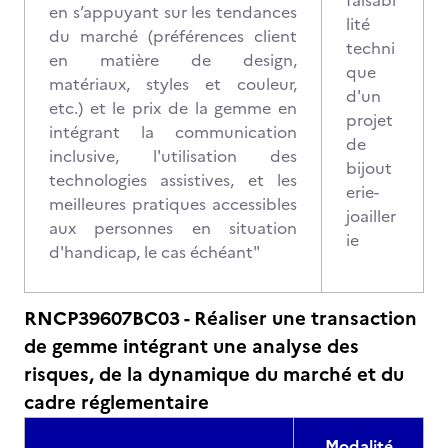
faisabi
en s’appuyant sur les tendances
lité
du marché (préférences client
techni
en matière de design,
que
matériaux, styles et couleur,
d'un
etc.) et le prix de la gemme en
projet
intégrant la communication
de
inclusive, l'utilisation des
bijout
technologies assistives, et les
erie-
meilleures pratiques accessibles
joailler
aux personnes en situation
ie
d'handicap, le cas échéant"
RNCP39607BC03 - Réaliser une transaction
de gemme intégrant une analyse des
risques, de la dynamique du marché et du
cadre réglementaire
Modalité