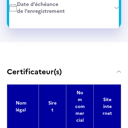
Date d’échéance
de l’enregistrement
Certificateur(s)
No
m
Site
Nom
Sire
com
inte
légal
t
mer
rnet
cial