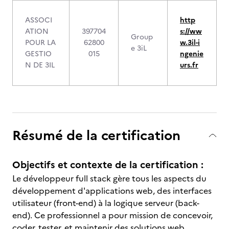
ASSOCI
http
ATION
397704
s://ww
Group
POUR LA
62800
w.3il-i
e 3iL
GESTIO
015
ngenie
N DE 3IL
urs.fr
Résumé de la certification
Objectifs et contexte de la certification :
Le développeur full stack gère tous les aspects du
développement d'applications web, des interfaces
utilisateur (front-end) à la logique serveur (back-
end). Ce professionnel a pour mission de concevoir,
coder, tester, et maintenir des solutions web