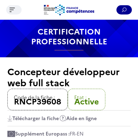
Ouvrir le menu de navigation
Reche
Contenu
Recherche
Menu
Pied de page
CERTIFICATION
PROFESSIONNELLE
Concepteur développeur
web full stack
Code de la fiche :
Etat :
RNCP39608
Active
Télécharger la fiche
Aide en ligne
Supplément Europass :
FR
-
EN