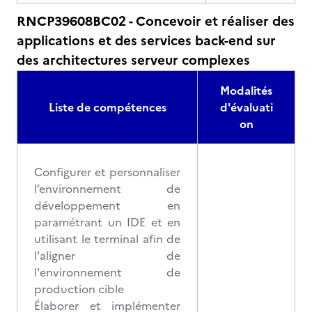
RNCP39608BC02 - Concevoir et réaliser des
applications et des services back-end sur
des architectures serveur complexes
Modalités
Liste de compétences
d'évaluati
on
Configurer et personnaliser
l’environnement de
développement en
paramétrant un IDE et en
utilisant le terminal afin de
l'aligner de
l'environnement de
production cible
Élaborer et implémenter