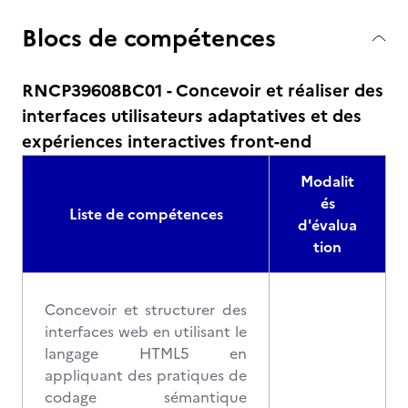
Blocs de compétences
RNCP39608BC01 - Concevoir et réaliser des
interfaces utilisateurs adaptatives et des
expériences interactives front-end
Modalit
és
Liste de compétences
d'évalua
tion
Concevoir et structurer des
interfaces web en utilisant le
langage HTML5 en
appliquant des pratiques de
codage sémantique