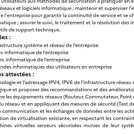
les utilisateurs aux méthodes de sécurisation à pratiquer en e
eaux et logiciels informatique ; maintenir et superviser l'
 l'entreprise pour garantir la continuité de service et se c
atique ; assurer le suivi, le traitement et la résolution des
utils de support technique.
ées :
astructure système et réseau de l’entreprise
rc informatique de l’entreprise
rc informatique de l’entreprise
ndes informatiques des utilisateurs en entreprise
 attestées :
opologie et l’adressage IPV4, IPV6 de l’infrastructure résea
gique et proposer des recommandations et des amélioratio
e les équipements réseaux (Routeur, Commutateur, Point d’a
u réseau et en appliquant des mesures de sécurité (Test de 
la communication et les échanges de données entre les acteu
ion de virtualisation existante, en respectant les contrain
hines virtuelles serveurs sécurisées munies de leur sys