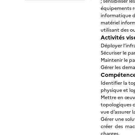
; sensibiliser 
équipements rés
informatique de
matériel inform
utilisant des o
Activités vis
Déployer l’infr
Sécuriser le pa
Maintenir le pa
Gérer les dema
Compétences
Identifier la t
physique et lo
Mettre en œuvr
topologiques d
vue d’assurer 
Gérer une solut
créer des mac
charges.