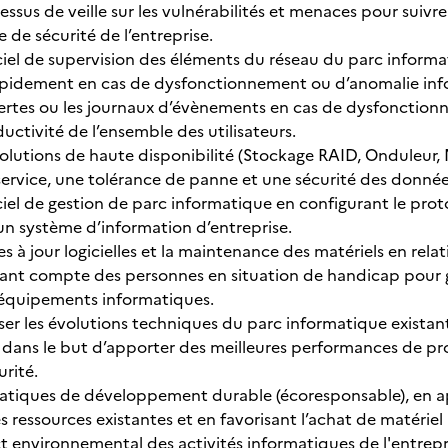
essus de veille sur les vulnérabilités et menaces pour suivre 
e de sécurité de l’entreprise.
giciel de supervision des éléments du réseau du parc inform
rapidement en cas de dysfonctionnement ou d’anomalie inf
 alertes ou les journaux d’évènements en cas de dysfonct
ductivité de l’ensemble des utilisateurs.
olutions de haute disponibilité (Stockage RAID, Onduleur, 
service, une tolérance de panne et une sécurité des donnée
iciel de gestion de parc informatique en configurant le prot
un système d’information d’entreprise.
es à jour logicielles et la maintenance des matériels en rela
nant compte des personnes en situation de handicap pour g
 équipements informatiques.
ser les évolutions techniques du parc informatique existant
dans le but d’apporter des meilleures performances de pro
rité.
ratiques de développement durable (écoresponsable), en a
es ressources existantes et en favorisant l’achat de matéri
ct environnemental des activités informatiques de l'entrepr