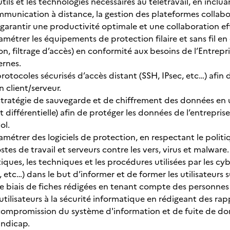
tils et les technologies nécessaires au télétravail, en incluan
mmunication à distance, la gestion des plateformes collabor
e garantir une productivité optimale et une collaboration 
ramétrer les équipements de protection filaire et sans fil en
on, filtrage d’accès) en conformité aux besoins de l’Entrep
ernes.
otocoles sécurisés d’accès distant (SSH, IPsec, etc…) afin 
client/serveur.
tratégie de sauvegarde et de chiffrement des données en ut
 différentielle) afin de protéger les données de l’entrepris
ol.
ramétrer des logiciels de protection, en respectant le politi
ostes de travail et serveurs contre les vers, virus et malware.
tiques, les techniques et les procédures utilisées par les c
etc…) dans le but d’informer et de former les utilisateurs 
le biais de fiches rédigées en tenant compte des personnes
s utilisateurs à la sécurité informatique en rédigeant des rap
 compromission du système d'information et de fuite de 
andicap.