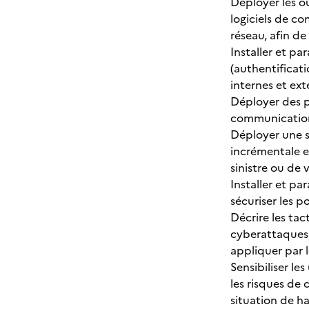
Déployer les ou
logiciels de co
réseau, afin d
Installer et pa
(authentificati
internes et ext
Déployer des pr
communication 
Déployer une s
incrémentale et
sinistre ou de v
Installer et pa
sécuriser les p
Décrire les tac
cyberattaques, 
appliquer par 
Sensibiliser le
les risques de
situation de h