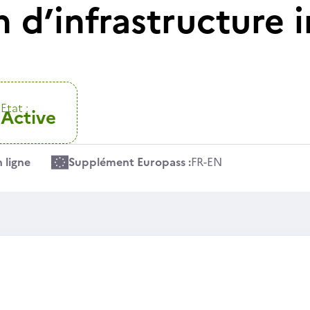
 d’infrastructure 
Etat :
Active
 ligne
Supplément Europass :
FR
-
EN