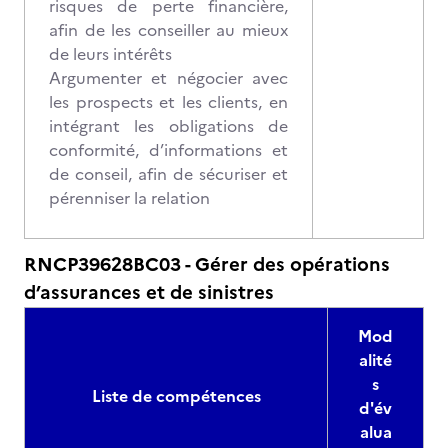
risques de perte financière,
afin de les conseiller au mieux
de leurs intérêts
Argumenter et négocier avec
les prospects et les clients, en
intégrant les obligations de
conformité, d’informations et
de conseil, afin de sécuriser et
pérenniser la relation
RNCP39628BC03 - Gérer des opérations
d’assurances et de sinistres
Mod
alité
s
Liste de compétences
d'év
alua