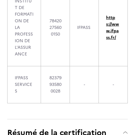
INSTITU
T DE
FORMATI
http
ON DE
78420
s://ww
LA
27560
IFPASS
w.ifpa
PROFESS
0150
ss.fr/
ION DE
L'ASSUR
ANCE
IFPASS
82379
SERVICE
93580
-
-
S
0028
Résumé de la certification