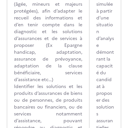
(âgée, mineurs et majeurs
simulée
protégées), afin d’adapter le
à partir
recueil des informations et
d’une
d’en tenir compte dans le
situatio
diagnostic et les solutions
n
d’assurances et de services à
d’analys
proposer (Ex Epargne
e
handicap, adaptation,
démont
assurance de prévoyance,
rant la
adaptation de la clause
capacit
bénéficiaire, services
é du
d’assistance etc…)
candid
Identifier les solutions et les
at à
produits d’assurances de biens
propos
ou de personnes, de produits
er des
bancaires ou financiers, ou de
solution
services notamment
s
d’assistance, pouvant
assuran
répondre au diagnostic et
tielles