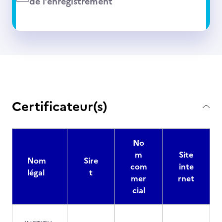
de l’enregistrement
Certificateur(s)
No
m
Site
Nom
Sire
com
inte
légal
t
mer
rnet
cial